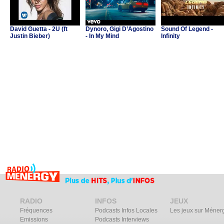
David Guetta - 2U (ft
Dynoro, Gigi D’Agostino
Sound Of Legend -
Justin Bieber)
- In My Mind
Infinity
RADIO
INFOS
JEUX
Fréquences
Podcasts Infos Locales
Les jeux sur Méner
Emissions
Podcasts Interviews