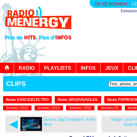
EN CE MOMENT :
LE
Emission
RADIO
PLAYLISTS
INFOS
JEUX
CLI
CLIPS
News DANCE/ELECTRO
News GROOVE/SOLEIL
News POP/ROC
Années 2020
Années 2010
Années 2000
Années 90
Anné
◄
Dynoro, Gigi D’Agostino - In My
Kungs - Don't Y
Mind
Jamie 