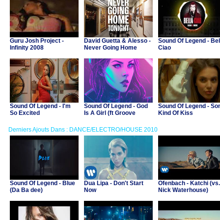
Guru Josh Project -
David Guetta & Alesso -
Sound Of Legend - Bel
Infinity 2008
Never Going Home
Ciao
Tonight (Ft Madison
Love)
Sound Of Legend - I'm
Sound Of Legend - God
Sound Of Legend - S
So Excited
Is A Girl (ft Groove
Kind Of Kiss
Coverage, DJane
Housekat)
Derniers Ajouts Dans : DANCE/ELECTRO/HOUSE 2010
Sound Of Legend - Blue
Dua Lipa - Don't Start
Ofenbach - Katchi (vs.
(Da Ba dee)
Now
Nick Waterhouse)