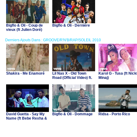
Bigflo & Oli - Coup de
Bigflo & Oli - Dernière
vieux (ft Julien Doré)
Derniers Ajouts Dans : GROOVE/R'N'B/RAP/SOLEIL 2010
Shakira - Me Enamoré
Lil Nas X - Old Town
Karol G - Tusa (ft Nick
Road (Official Video) ft.
Minaj)
Billy Ray Cyrus
David Guetta - Say My
Bigflo & Oli - Dommage
Ridsa - Porto Rico
Name (ft Bebe Rexha &
J Balvin)