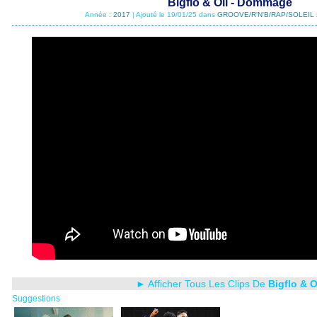
Bigflo & Oli - Dommage
Année :
2017
| Ajouté le 19/01/25 dans
GROOVE/R'N'B/RAP/SOLEIL 
► Afficher Tous Les Clips De
Bigflo & O
Suggestions