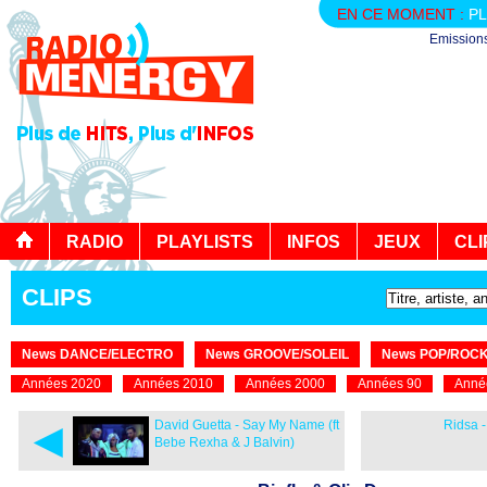
EN CE MOMENT :
PL
Emission
RADIO
PLAYLISTS
INFOS
JEUX
CLI
CLIPS
News DANCE/ELECTRO
News GROOVE/SOLEIL
News POP/ROC
Années 2020
Années 2010
Années 2000
Années 90
Anné
◄
David Guetta - Say My Name (ft
Ridsa -
Bebe Rexha & J Balvin)