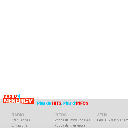
RADIO
INFOS
JEUX
Fréquences
Podcasts Infos Locales
Les jeux sur Méner
Emissions
Podcasts Interviews