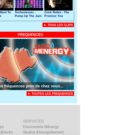
 Want To
Technotronic -
Cock Robin - The
e
Pump Up The Jam
Promise You
Made
► TOUS LES CLIPS
FREQUENCES
es fréquences près de chez vous...
► TOUTES LES FREQUENCES
SERVICES
ips
Discomobile Ménergy
/Electro
Studios d'enregistrement