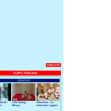
PUBLICITE
CLIPS / Sélection
2024/2025
avid -
Lola Young -
Indochine - Le
 a
Messy
chant des cygnes
art