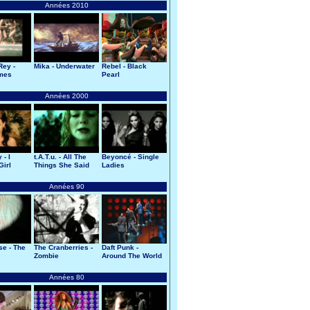
Années 2010
Rey -
Mika - Underwater
Rebel - Black
mes
Pearl
Années 2000
 - I
t.A.T.u. - All The
Beyoncé - Single
Girl
Things She Said
Ladies
Années 90
se - The
The Cranberries -
Daft Punk -
Zombie
Around The World
Années 80