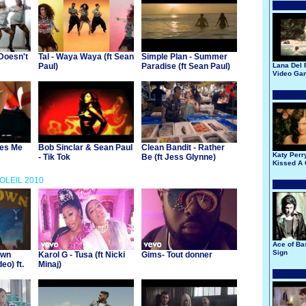
Doesn't
Tal - Waya Waya (ft Sean
Simple Plan - Summer
Paul)
Paradise (ft Sean Paul)
Lana Del 
Video Ga
kes Me
Bob Sinclar & Sean Paul
Clean Bandit - Rather
Katy Perry
- Tik Tok
Be (ft Jess Glynne)
Kissed A 
SOLEIL 2010
Ace of Ba
Sign
own
Karol G - Tusa (ft Nicki
Gims- Tout donner
eo) ft.
Minaj)