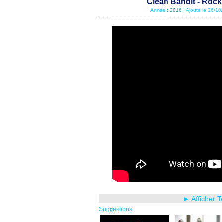
Clean Bandit - Rock
Année :
2016
| Ajouté le 26/1
► Afficher 
Suggestions