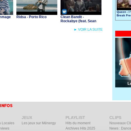
Queen - I
Break Fre
Dommage
Ridsa - Porto Rico
Clean Bandit -
Rockabye (feat. Sean
Paul & Anne-Marie)
► VOIR LA SUITE
L
JEUX
PLAYLIST
CLIPS
s Locales
Les jeux sur Ménergy
Hits du moment
Nouveaux Cl
rviews
Archives Hits 2025
News : Dance