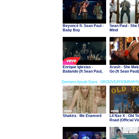
Beyoncé ft. Sean Paul -
Sean Paul - She 
Baby Boy
Mind
Enrique Iglesias -
Arash - She Ma
Bailando (ft Sean Paul,
Go (ft Sean Paul)
Descemer Bueno, Gente
De Zona)
Derniers Ajouts Dans : GROOVE/R'N'B/RAP/
Shakira - Me Enamoré
Lil Nas X - Old T
Road (Official Vid
Billy Ray Cyrus