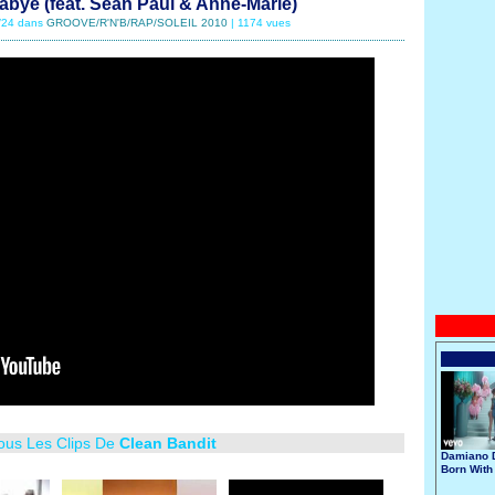
abye (feat. Sean Paul & Anne-Marie)
0/24 dans
GROOVE/R'N'B/RAP/SOLEIL 2010
| 1174 vues
Tous Les Clips De
Clean Bandit
Damiano D
Born With
Broken He