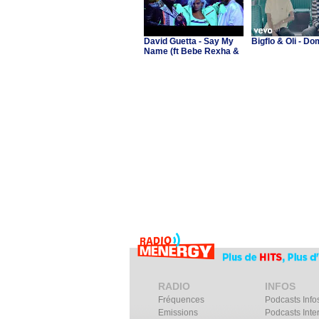
David Guetta - Say My
Bigflo & Oli - 
Name (ft Bebe Rexha &
J Balvin)
RADIO
INFOS
Fréquences
Podcasts Info
Emissions
Podcasts Inte