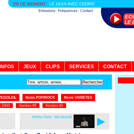
EN CE MOMENT :
LE 16/19 AVEC CEDRIC
Emissions
|
Fréquences
|
Contact
INFOS
JEUX
CLIPS
SERVICES
CONTACT
E/SOLEIL
News POP/ROCK
News VARIETES
 2000
Années 90
Années 80
►
Maitre Gims - Ma beauté