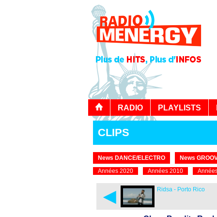
RADIO
PLAYLISTS
CLIPS
News DANCE/ELECTRO
News GROOV
Années 2020
Années 2010
Années
◄
Ridsa - Porto Rico