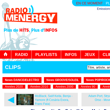
EN CE MOMENT :
PL
Emission
RADIO
PLAYLISTS
INFOS
JEUX
CLI
CLIPS
News DANCE/ELECTRO
News GROOVE/SOLEIL
News POP/ROC
Années 2020
Années 2010
Années 2000
Années 90
Anné
◄
MoBlack, Salif Keita, Benja -
Adam Port, Stryv
Yamore (ft Cesária Evora,
Orso - Move
Franc Fala)