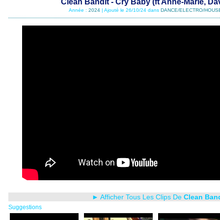
Clean Bandit - Cry Baby (ft Anne-Marie, Da
Année :
2024
| Ajouté le 26/10/24 dans
DANCE/ELECTRO/HOUS
► Afficher Tous Les Clips De
Clean Band
Suggestions