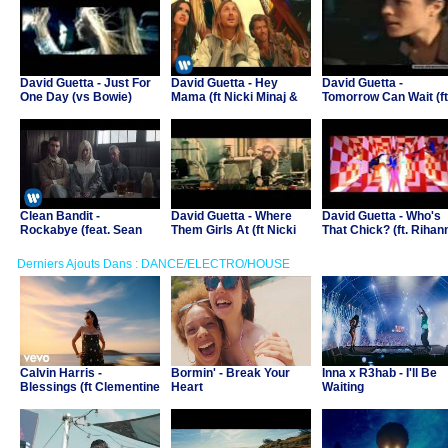
David Guetta - Just For
David Guetta - Hey
David Guetta -
One Day (vs Bowie)
Mama (ft Nicki Minaj &
Tomorrow Can Wait (ft
Afrojack)
Chris Willis)
Clean Bandit -
David Guetta - Where
David Guetta - Who's
Rockabye (feat. Sean
Them Girls At (ft Nicki
That Chick? (ft. Rihan
Paul & Anne-Marie)
Minaj, Flo Rida)
Derniers Ajouts Dans : DANCE/ELECTRO/HOUSE
Calvin Harris -
Bormin' - Break Your
Inna x R3hab - I'll Be
Blessings (ft Clementine
Heart
Waiting
Douglas)