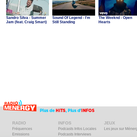
Sandro Silva - Summer
Sound Of Legend - I'm
The Weeknd - Open
Jam (feat. Craig Smart)
Still Standing
Hearts
RADIO
INFOS
JEUX
Fréquences
Podcasts Infos Locales
Les jeux sur Méner
Emissions
Podcasts Interviews