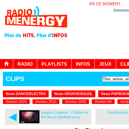
EN CE MOMENT :
EN
Emission
RADIO
PLAYLISTS
INFOS
JEUX
CLI
CLIPS
News DANCE/ELECTRO
News GROOVE/SOLEIL
News POP/ROC
Années 2020
Années 2010
Années 2000
Années 90
Anné
◄
Imagine Dragons - Children of
OneRepublic
the Sky (a Starfield song)