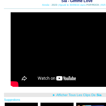
Sia - Gimme Love
Année :
2023
| Ajouté le 30/09/24 dans
POP/ROCK
| 815
► Afficher Tous Les Clips De
Sia
Suggestions