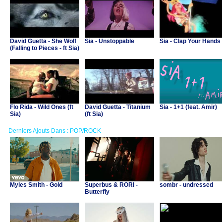
David Guetta - She Wolf
Sia - Unstoppable
Sia - Clap Your Hands
(Falling to Pieces - ft Sia)
Flo Rida - Wild Ones (ft
David Guetta - Titanium
Sia - 1+1 (feat. Amir)
Sia)
(ft Sia)
Derniers Ajouts Dans : POP/ROCK
Myles Smith - Gold
Superbus & RORI -
sombr - undressed
Butterfly