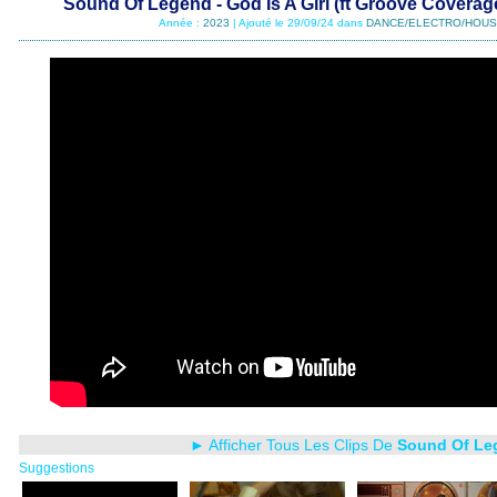
Sound Of Legend - God Is A Girl (ft Groove Covera
Année :
2023
| Ajouté le 29/09/24 dans
DANCE/ELECTRO/HOUS
► Afficher Tous Les Clips De
Sound Of Le
Suggestions