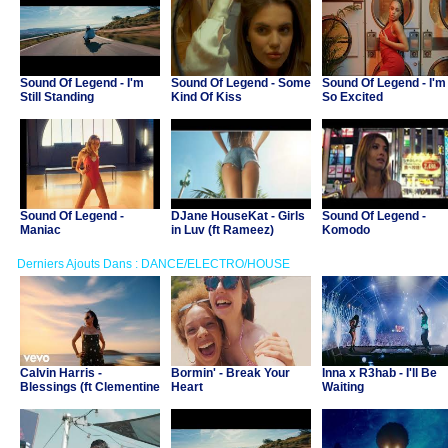
Sound Of Legend - I'm
Sound Of Legend - Some
Sound Of Legend - I'm
Still Standing
Kind Of Kiss
So Excited
Sound Of Legend -
DJane HouseKat - Girls
Sound Of Legend -
Maniac
in Luv (ft Rameez)
Komodo
Derniers Ajouts Dans : DANCE/ELECTRO/HOUSE
Calvin Harris -
Bormin' - Break Your
Inna x R3hab - I'll Be
Blessings (ft Clementine
Heart
Waiting
Douglas)