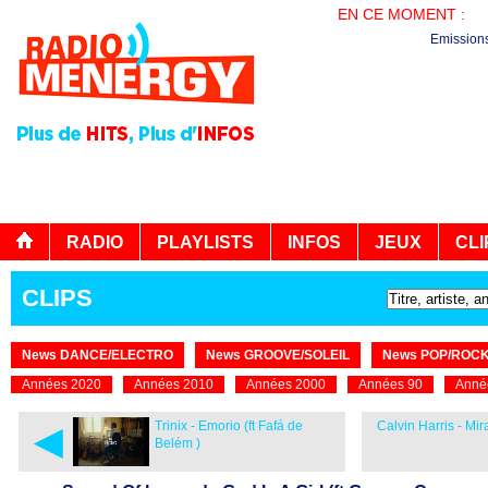
EN CE MOMENT :
PL
Emission
RADIO
PLAYLISTS
INFOS
JEUX
CLI
CLIPS
News DANCE/ELECTRO
News GROOVE/SOLEIL
News POP/ROC
Années 2020
Années 2010
Années 2000
Années 90
Anné
◄
Trinix - Emorio (ft Fafá de
Calvin Harris - Mira
Belém )