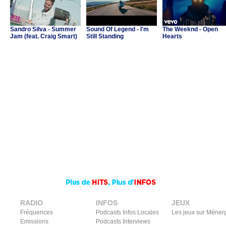
Sandro Silva - Summer
Sound Of Legend - I'm
The Weeknd - Open
Jam (feat. Craig Smart)
Still Standing
Hearts
RADIO
INFOS
JEUX
Fréquences
Podcasts Infos Locales
Les jeux sur Méner
Emissions
Podcasts Interviews