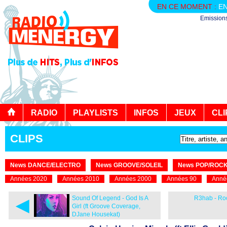
EN CE MOMENT :
EN
Emission
RADIO
PLAYLISTS
INFOS
JEUX
CLI
CLIPS
News DANCE/ELECTRO
News GROOVE/SOLEIL
News POP/ROC
Années 2020
Années 2010
Années 2000
Années 90
Anné
◄
Sound Of Legend - God Is A
R3hab - Ro
Girl (ft Groove Coverage,
DJane Housekat)