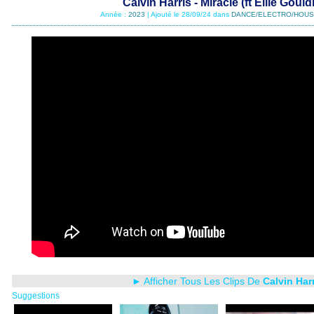
Calvin Harris - Miracle (ft Ellie Gould
Année :
2023
| Ajouté le 28/09/24 dans
DANCE/ELECTRO/HOUS
► Afficher Tous Les Clips De
Calvin Har
Suggestions