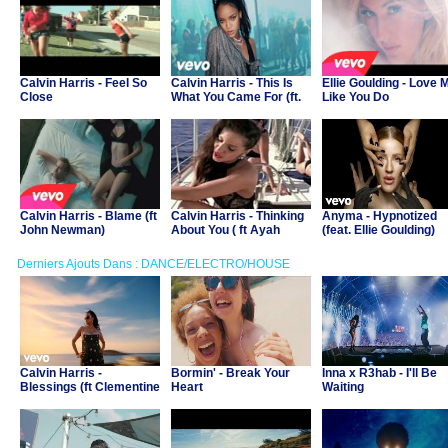
Calvin Harris - Feel So
Calvin Harris - This Is
Ellie Goulding - Love 
Close
What You Came For (ft.
Like You Do
Rihanna)
Calvin Harris - Blame (ft
Calvin Harris - Thinking
Anyma - Hypnotized
John Newman)
About You ( ft Ayah
(feat. Ellie Goulding)
Marar)
Derniers Ajouts Dans : DANCE/ELECTRO/HOUSE
Calvin Harris -
Bormin' - Break Your
Inna x R3hab - I'll Be
Blessings (ft Clementine
Heart
Waiting
Douglas)