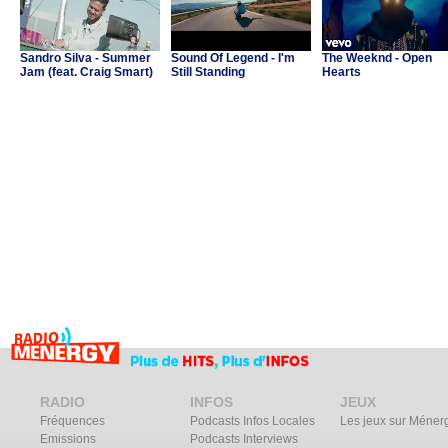
Sandro Silva - Summer
Sound Of Legend - I'm
The Weeknd - Open
Jam (feat. Craig Smart)
Still Standing
Hearts
RADIO
INFOS
JEUX
Fréquences
Podcasts Infos Locales
Les jeux sur Méner
Emissions
Podcasts Interviews