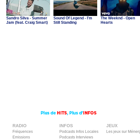
Sandro Silva - Summer
Sound Of Legend - I'm
The Weeknd - Open
Jam (feat. Craig Smart)
Still Standing
Hearts
RADIO
INFOS
JEUX
Fréquences
Podcasts Infos Locales
Les jeux sur Méner
Emissions
Podcasts Interviews