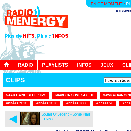
EN CE MOMENT :
PL
Emission
RADIO
PLAYLISTS
INFOS
JEUX
CLI
CLIPS
News DANCE/ELECTRO
News GROOVE/SOLEIL
News POP/ROC
Années 2020
Années 2010
Années 2000
Années 90
Anné
◄
Sound Of Legend - Some Kind
Of Kiss