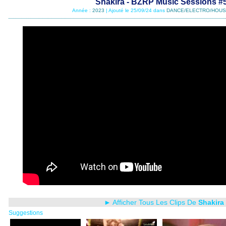
Shakira - BZRP Music Sessions #
Année :
2023
| Ajouté le 25/09/24 dans
DANCE/ELECTRO/HOUS
► Afficher Tous Les Clips De
Shakira
Suggestions