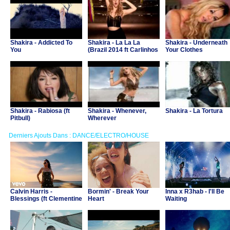
Shakira - Addicted To
Shakira - La La La
Shakira - Underneath
You
(Brazil 2014 ft Carlinhos
Your Clothes
Brown)
Shakira - Rabiosa (ft
Shakira - Whenever,
Shakira - La Tortura
Pitbull)
Wherever
Derniers Ajouts Dans : DANCE/ELECTRO/HOUSE
Calvin Harris -
Bormin' - Break Your
Inna x R3hab - I'll Be
Blessings (ft Clementine
Heart
Waiting
Douglas)