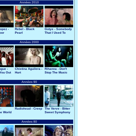
Années 2010
opez -
Rebel - Black
Gotye - Somebody
oor
Pearl
That I Used To
Know
Années 2000
ogue -
Chistina Aguilera -
Rihanna - Don't
 You Out
Hurt
Stop The Music
ad
Années 90
-
Radiohead - Creep
The Verve - Bitter
e World
Sweet Symphony
Années 80