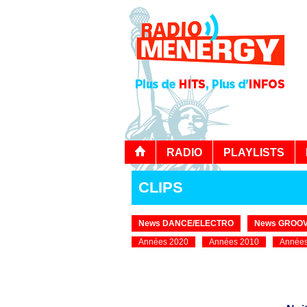
RADIO
PLAYLISTS
CLIPS
News DANCE/ELECTRO
News GROOV
Années 2020
Années 2010
Années