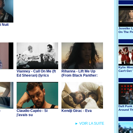
t Nuit
Jennifer L
On The Fl
Kylie Min
Vianney - Call On Me (ft
Rihanna - Lift Me Up
Can't Get
Of My He
Ed Sheeran) (lyrics
(From Black Panther:
video)
Wakanda Forever)
Daft Punk 
Around Th
p
Claudio Capéo - Si
Kendji Girac - Eva
j’avais su
► VOIR LA SUITE