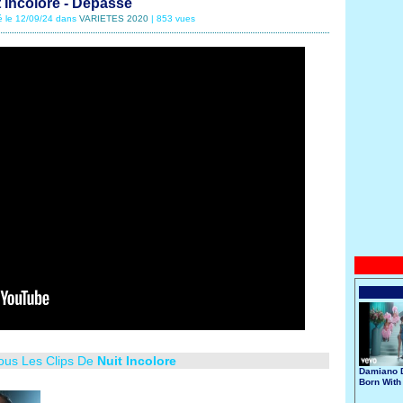
t Incolore - Dépassé
é le 12/09/24 dans
VARIETES 2020
| 853 vues
Tous Les Clips De
Nuit Incolore
Damiano D
Born With
Broken He