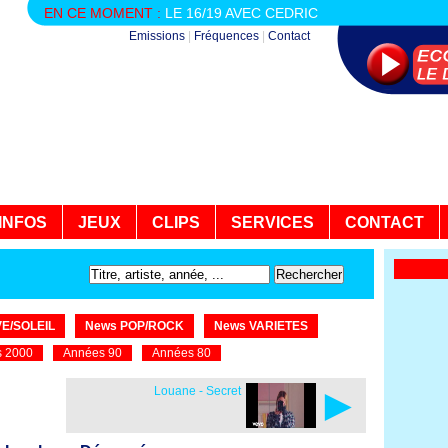
EN CE MOMENT :
LE 16/19 AVEC CEDRIC
Emissions
|
Fréquences
|
Contact
INFOS
JEUX
CLIPS
SERVICES
CONTACT
E/SOLEIL
News POP/ROCK
News VARIETES
 2000
Années 90
Années 80
►
Louane - Secret