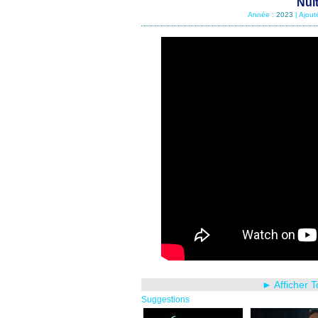
Nui
Année :
2023
| Ajout
► Afficher 
Suggestions