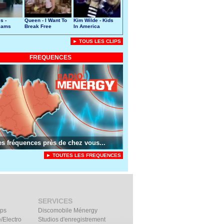
s -
Queen - I Want To
Kim Wilde - Kids
eams
Break Free
In America
► TOUS LES CLIPS
FREQUENCES
es fréquences près de chez vous...
► TOUTES LES FREQUENCES
SERVICES
ips
Discomobile Ménergy
/Electro
Studios d'enregistrement