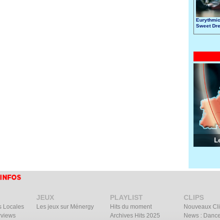
Eurythmic
Sweet Dr
L
JEUX
PLAYLIST
CLIPS
s Locales
Les jeux sur Ménergy
Hits du moment
Nouveaux Cl
rviews
Archives Hits 2025
News : Dance