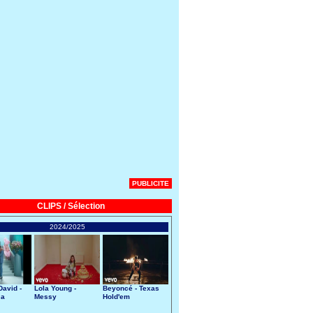
PUBLICITE
CLIPS / Sélection
2024/2025
avid -
Lola Young -
Beyoncé - Texas
 a
Messy
Hold'em
art