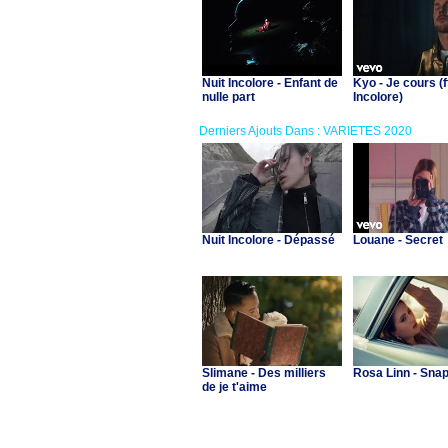
Nuit Incolore - Enfant de
Kyo - Je cours (f
nulle part
Incolore)
Derniers Ajouts Dans : VARIETES 2020
Nuit Incolore - Dépassé
Louane - Secret
Slimane - Des milliers
Rosa Linn - Sna
de je t'aime