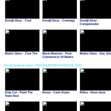
Kendji Girac - Cool
Kendji Girac - Conmigo
Kendji Girac -
Conquistador
Maitre Gims - J'me Tire
Marin Monster - Pour
Maitre Gims - One Sho
Commencer (ft Maitre
Gims)
Derniers Ajouts Dans : GROOVE/R'N'B/RAP/SOLEIL 2020
Doja Cat - Paint The
Rema - Calm Down
Ridsa - Nous deux
Town Red