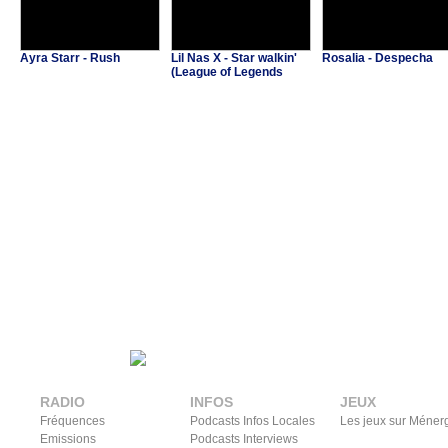
Ayra Starr - Rush
Lil Nas X - Star walkin'
Rosalia - Despecha
(League of Legends
Worlds Anthem)
RADIO
INFOS
JEUX
Fréquences
Podcasts Infos Locales
Les jeux sur Méner
Emissions
Podcasts Interviews