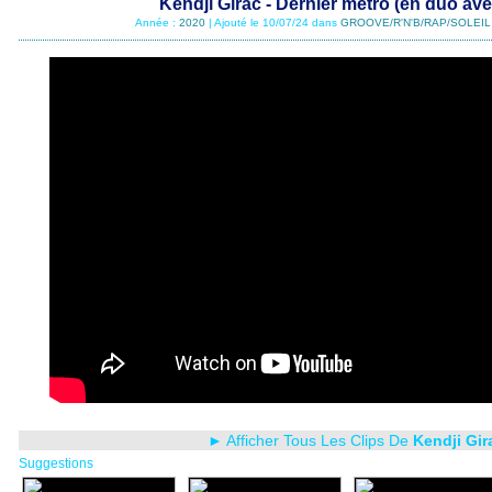
Kendji Girac - Dernier métro (en duo av
Année :
2020
| Ajouté le 10/07/24 dans
GROOVE/R'N'B/RAP/SOLEIL
► Afficher Tous Les Clips De
Kendji Gir
Suggestions