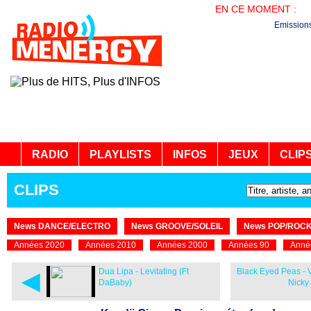
EN CE MOMENT :
BO
Emission
RADIO
PLAYLISTS
INFOS
JEUX
CLIP
CLIPS
News DANCE/ELECTRO
News GROOVE/SOLEIL
News POP/ROC
Années 2020
Années 2010
Années 2000
Années 90
Anné
◄
Dua Lipa - Levitating (Ft
Black Eyed Peas - V
DaBaby)
Nicky