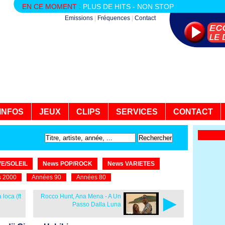
EN CE MOMENT :
PLUS DE HITS - NON STOP
Emissions
|
Fréquences
|
Contact
INFOS
JEUX
CLIPS
SERVICES
CONTACT
E/SOLEIL
News POP/ROCK
News VARIETES
 2000
Années 90
Années 80
►
loca (ft
Rocco Hunt, Ana Mena - A Un
Passo Dalla Luna