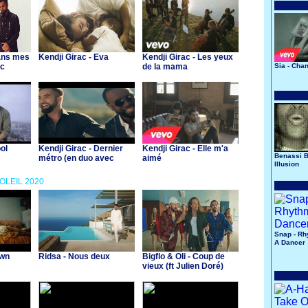
Dans mes
Kendji Girac - Eva
Kendji Girac - Les yeux
ec
de la mama
Sia - Chan
ol
Kendji Girac - Dernier
Kendji Girac - Elle m'a
Benassi B
métro (en duo avec
aimé
Illusion
Gims)
SOLEIL 2020
Snap - Rh
A Dancer
own
Ridsa - Nous deux
Bigflo & Oli - Coup de
vieux (ft Julien Doré)