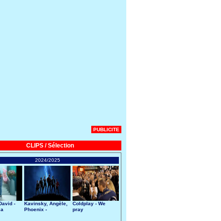
PUBLICITE
CLIPS / Sélection
2024/2025
avid -
Kavinsky, Angèle,
Coldplay - We
 a
Phoenix -
pray
art
Nightcall