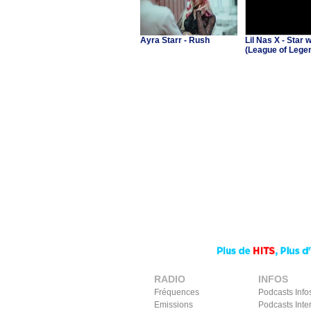
Ayra Starr - Rush
Lil Nas X - Star w
(League of Lege
Worlds Anthem)
RADIO
INFOS
Fréquences
Podcasts Info
Emissions
Podcasts Inte