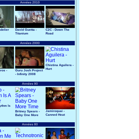
Années 2010
delier
David Guetta -
C2C - Down The
Titanium
Road
Années 2000
Chistina Aguilera -
Hurt
ros -
Guru Josh Project
- Infinity 2008
Années 90
ythm Is
Jamiroquai -
Britney Spears -
Canned Heat
Baby One More
Time
Années 80