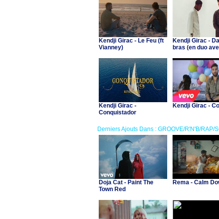
Kendji Girac - Le Feu (ft
Kendji Girac - 
Vianney)
bras (en duo av
Dadju)
Kendji Girac -
Kendji Girac - Co
Conquistador
Derniers Ajouts Dans : GROOVE/R'N'B/RAP/
Doja Cat - Paint The
Rema - Calm D
Town Red