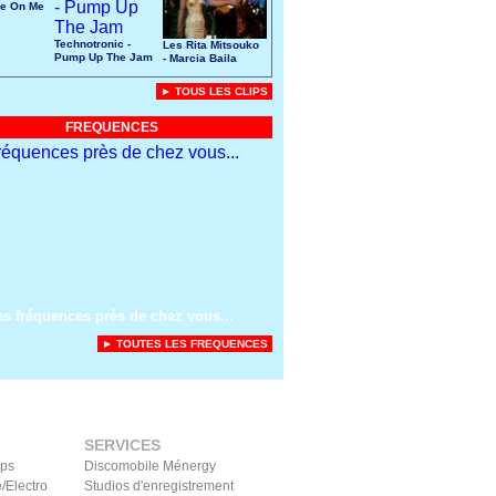
ke On Me
Technotronic -
Les Rita Mitsouko
Pump Up The Jam
- Marcia Baila
► TOUS LES CLIPS
FREQUENCES
es fréquences près de chez vous...
► TOUTES LES FREQUENCES
SERVICES
ips
Discomobile Ménergy
/Electro
Studios d'enregistrement