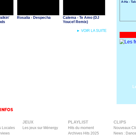
A-Ha - Ta
alkin'
Rosalia - Despecha
Calema - Te Amo (DJ
nds
Youcef Remix)
► VOIR LA SUITE
L
JEUX
PLAYLIST
CLIPS
s Locales
Les jeux sur Ménergy
Hits du moment
Nouveaux Cl
rviews
Archives Hits 2025
News : Dance