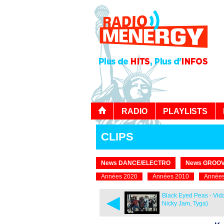
RADIO
PLAYLISTS
CLIPS
News DANCE/ELECTRO
News GROOV
Années 2020
Années 2010
Années
◄
Black Eyed Peas - Vida 
Nicky Jam, Tyga)