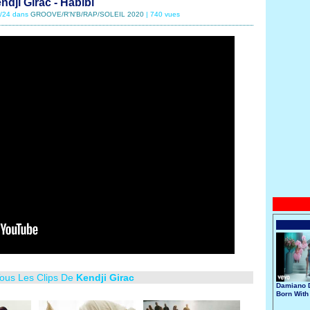
ndji Girac - Habibi
7/24 dans
GROOVE/R'N'B/RAP/SOLEIL 2020
| 740 vues
Tous Les Clips De
Kendji Girac
Damiano D
Born With
Broken He