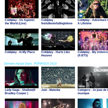
Coldplay - Us Against
Coldplay -
Coldplay - Adventure 
the World (Live)
feelslikeimfallinginlove
A Lifetime
Coldplay - In My Place
Coldplay - Hurts Like
Coldplay - My Univers
Heaven
(ft BTS)
Derniers Ajouts Dans : POP/ROCK 2010
Lady Gaga - Shallow(ft
Jain - Makeba
Calogero - Je joue de 
Bradley Cooper )
musique