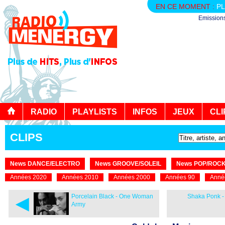
EN CE MOMENT :
PL
Emission
RADIO
PLAYLISTS
INFOS
JEUX
CLI
CLIPS
News DANCE/ELECTRO
News GROOVE/SOLEIL
News POP/ROC
Années 2020
Années 2010
Années 2000
Années 90
Anné
◄
Porcelain Black - One Woman
Shaka Ponk -
Army