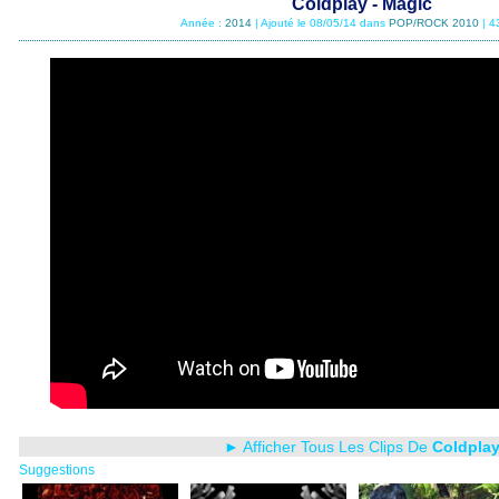
Coldplay - Magic
Année :
2014
| Ajouté le 08/05/14 dans
POP/ROCK 2010
| 4
► Afficher Tous Les Clips De
Coldpla
Suggestions