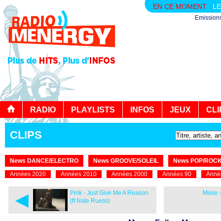
EN CE MOMENT :
LE
Emission
RADIO
PLAYLISTS
INFOS
JEUX
CLI
CLIPS
News DANCE/ELECTRO
News GROOVE/SOLEIL
News POP/ROC
Années 2020
Années 2010
Années 2000
Années 90
Anné
◄
Pink - Just Give Me A Reason
Muse -
(ft Nate Ruess)