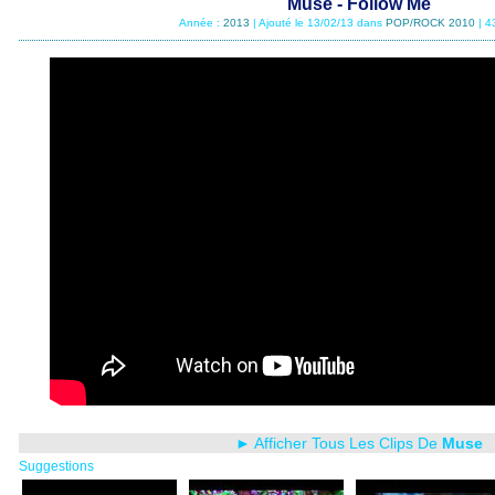
Muse - Follow Me
Année :
2013
| Ajouté le 13/02/13 dans
POP/ROCK 2010
| 4
► Afficher Tous Les Clips De
Muse
Suggestions