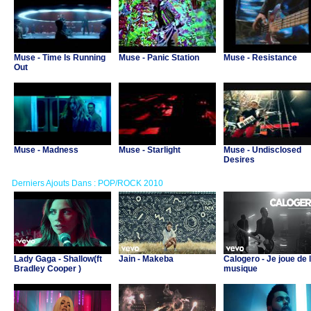
Muse - Time Is Running
Muse - Panic Station
Muse - Resistance
Out
Muse - Madness
Muse - Starlight
Muse - Undisclosed
Desires
Derniers Ajouts Dans : POP/ROCK 2010
Lady Gaga - Shallow(ft
Jain - Makeba
Calogero - Je joue de 
Bradley Cooper )
musique