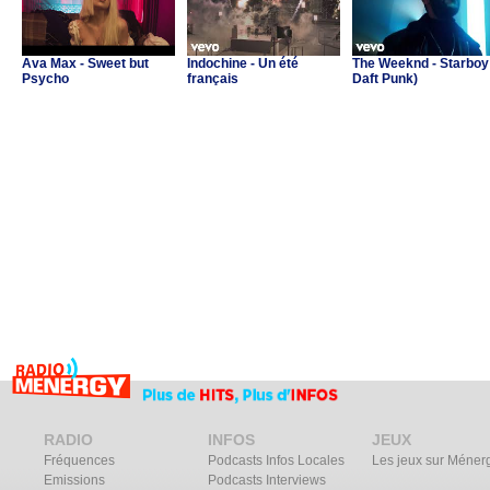
Ava Max - Sweet but
Indochine - Un été
The Weeknd - Starboy 
Psycho
français
Daft Punk)
RADIO
INFOS
JEUX
Fréquences
Podcasts Infos Locales
Les jeux sur Méner
Emissions
Podcasts Interviews