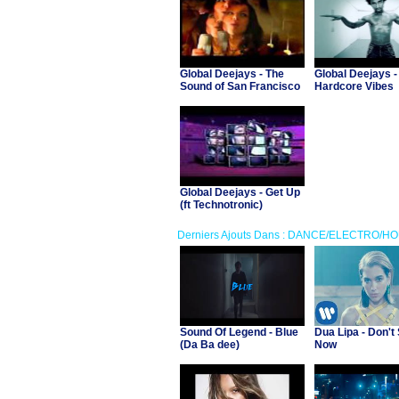
Global Deejays - The
Global Deejays -
Sound of San Francisco
Hardcore Vibes
Global Deejays - Get Up
(ft Technotronic)
Derniers Ajouts Dans : DANCE/ELECTRO/H
Sound Of Legend - Blue
Dua Lipa - Don't 
(Da Ba dee)
Now