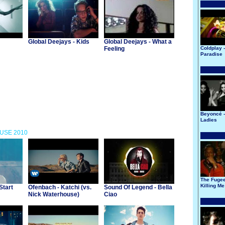
Global Deejays - Kids
Global Deejays - What a
Feeling
Coldplay -
Paradise
Beyoncé -
Ladies
OUSE 2010
The Fugee
Killing Me
Start
Ofenbach - Katchi (vs.
Sound Of Legend - Bella
Nick Waterhouse)
Ciao