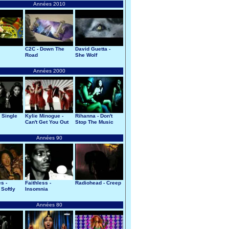
Années 2010
C2C - Down The
David Guetta -
Road
She Wolf
Années 2000
 Single
Kylie Minogue -
Rihanna - Don't
Can't Get You Out
Stop The Music
Of My Head
Années 90
s -
Faithless -
Radiohead - Creep
 Softly
Insomnia
Années 80