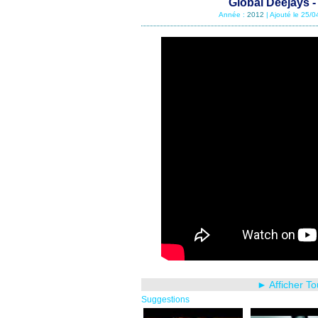
Global Deejays - 
Année :
2012
| Ajouté le 25/
► Afficher T
Suggestions