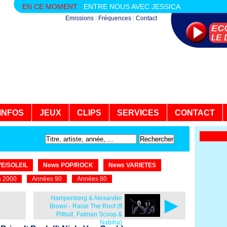
EN CE MOMENT :
ENTRE NOUS AVEC JESSICA
Emissions
|
Fréquences
|
Contact
INFOS
JEUX
CLIPS
SERVICES
CONTACT
E/SOLEIL
News POP/ROCK
News VARIETES
 2000
Années 90
Années 80
►
Hampenberg & Alexander
Brown - Raise The Roof (ft
Pitbull, Fatman Scoop &
Nabiha)