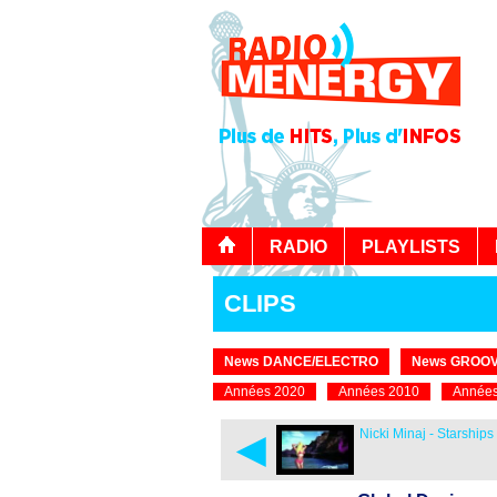
RADIO
PLAYLISTS
CLIPS
News DANCE/ELECTRO
News GROOV
Années 2020
Années 2010
Années
◄
Nicki Minaj - Starships