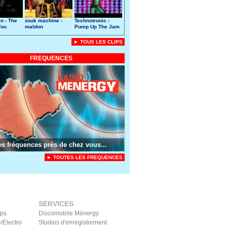
n - The
zouk machine -
Technotronic -
You
maldon
Pump Up The Jam
► TOUS LES CLIPS
FREQUENCES
es fréquences près de chez vous...
► TOUTES LES FREQUENCES
SERVICES
ips
Discomobile Ménergy
/Electro
Studios d'enregistrement