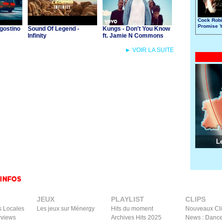
Cock Robi
Promise 
gostino
Sound Of Legend -
Kungs - Don't You Know
Made
Infinity
ft. Jamie N Commons
► VOIR LA SUITE
L
JEUX
PLAYLIST
CLIPS
s Locales
Les jeux sur Ménergy
Hits du moment
Nouveaux Cl
rviews
Archives Hits 2025
News : Dance