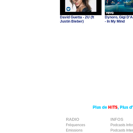
David Guetta - 2U (ft
Dynoro, Gigi D’A
Justin Bieber)
- In My Mind
RADIO
INFOS
Fréquences
Podcasts Info
Emissions
Podcasts Inte