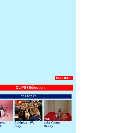
PUBLICITE
CLIPS / Sélection
2024/2025
runo
Coldplay - We
Lola Young -
T.
pray
Messy