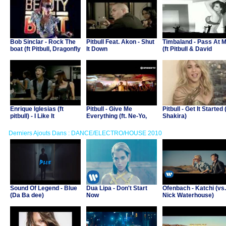
Bob Sinclar - Rock The
Pitbull Feat. Akon - Shut
Timbaland - Pass At 
boat (ft Pitbull, Dragonfly
It Down
(ft Pitbull & David
and Fatman Scoop)
Guetta)
Enrique Iglesias (ft
Pitbull - Give Me
Pitbull - Get It Started (
pitbull) - I Like It
Everything (ft. Ne-Yo,
Shakira)
Afrojack & Nayer)
Derniers Ajouts Dans : DANCE/ELECTRO/HOUSE 2010
Sound Of Legend - Blue
Dua Lipa - Don't Start
Ofenbach - Katchi (vs.
(Da Ba dee)
Now
Nick Waterhouse)