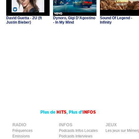
David Guetta - 2U (ft
Dynoro, Gigi D’Agostino
Sound Of Legend -
Justin Bieber)
- In My Mind
Infinity
RADIO
INFOS
JEUX
Fréquences
Podcasts Infos Locales
Les jeux sur Méner
Emissions
Podcasts Interviews