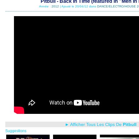
Pitbull - Back In Time (featured in "Men In B
Année :
2012
| Ajouté le 20/04/12 dans
DANCE/ELECTRO/HOUSE 2
► Afficher Tous Les Clips De
Pitbull
Suggestions