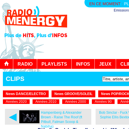
EN CE MOMENT :
PL
Emission
RADIO
PLAYLISTS
INFOS
JEUX
CLI
CLIPS
News DANCE/ELECTRO
News GROOVE/SOLEIL
News POP/ROC
Années 2020
Années 2010
Années 2000
Années 90
Anné
◄
Hampenberg & Alexander
Bob Sinclar - Fuck 
Brown - Raise The Roof (ft
Sophie Ellis Bexto
Pitbull, Fatman Scoop &
Nabiha)