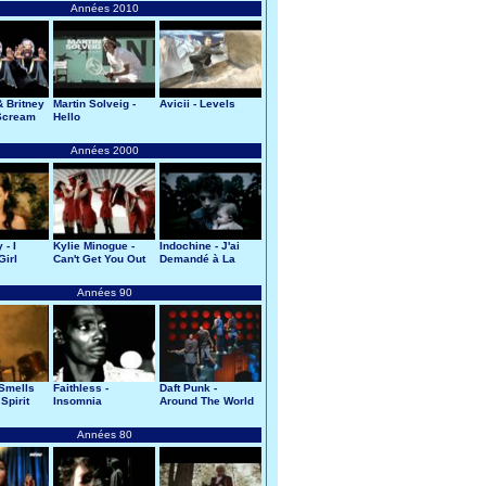
Années 2010
& Britney
Martin Solveig -
Avicii - Levels
 Scream
Hello
Années 2000
 - I
Kylie Minogue -
Indochine - J'ai
Girl
Can't Get You Out
Demandé à La
Of My Head
Lune
Années 90
 Smells
Faithless -
Daft Punk -
Spirit
Insomnia
Around The World
Années 80