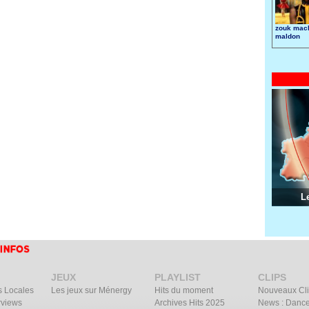
zouk mach
maldon
L
JEUX
PLAYLIST
CLIPS
s Locales
Les jeux sur Ménergy
Hits du moment
Nouveaux Cl
rviews
Archives Hits 2025
News : Dance