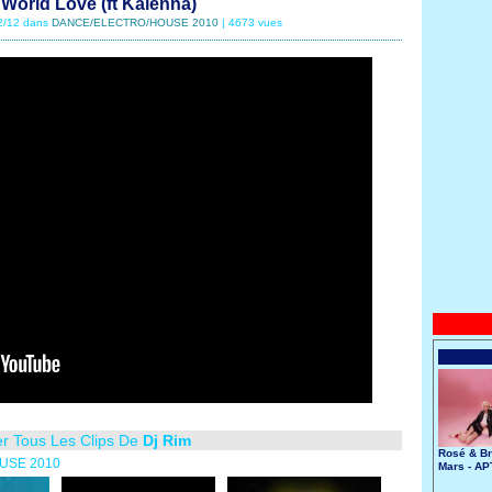
 World Love (ft Kalenna)
02/12 dans
DANCE/ELECTRO/HOUSE 2010
| 4673 vues
er Tous Les Clips De
Dj Rim
Rosé & B
OUSE 2010
Mars - AP