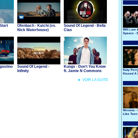
Start
Ofenbach - Katchi (vs.
Sound Of Legend - Bella
Nick Waterhouse)
Ciao
Will.i.am 
Spears -
& Shout
gostino
Sound Of Legend -
Kungs - Don't You Know
Katy Perry
Infinity
ft. Jamie N Commons
Kissed A 
► VOIR LA SUITE
Nirvana -
Like Teen 