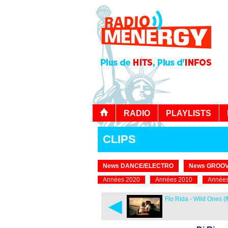
RADIO
PLAYLISTS
CLIPS
News DANCE/ELECTRO
News GROOV
Années 2020
Années 2010
Années
◄
Flo Rida - Wild Ones (f