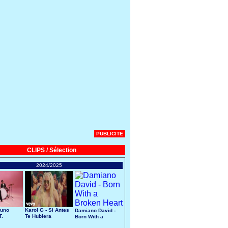
PUBLICITE
CLIPS / Sélection
2024/2025
runo
Karol G - Si Antes
Damiano David -
T.
Te Hubiera
Born With a
Conocido
Broken Heart