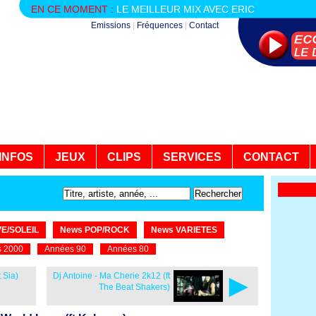
EN CE MOMENT :
LE MEILLEUR MIX AVEC ERIC
Emissions
|
Fréquences
|
Contact
INFOS
JEUX
CLIPS
SERVICES
CONTACT
E/SOLEIL
News POP/ROCK
News VARIETES
 2000
Années 90
Années 80
►
t Sia)
Dj Antoine - Ma Cherie 2k12 (ft
The Beat Shakers)