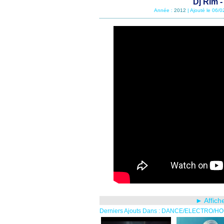
Dj Rim -
Année :
2012
| Ajouté le 06/
► Affich
Derniers Ajouts Dans : DANCE/ELECTRO/H