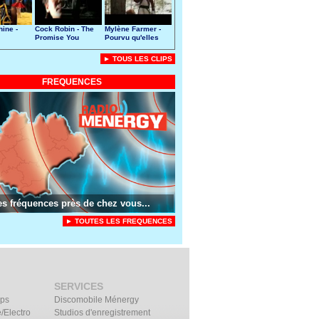
ine -
Cock Robin - The
Mylène Farmer -
Promise You
Pourvu qu'elles
Made
soient douces
► TOUS LES CLIPS
FREQUENCES
es fréquences près de chez vous...
► TOUTES LES FREQUENCES
SERVICES
ips
Discomobile Ménergy
/Electro
Studios d'enregistrement