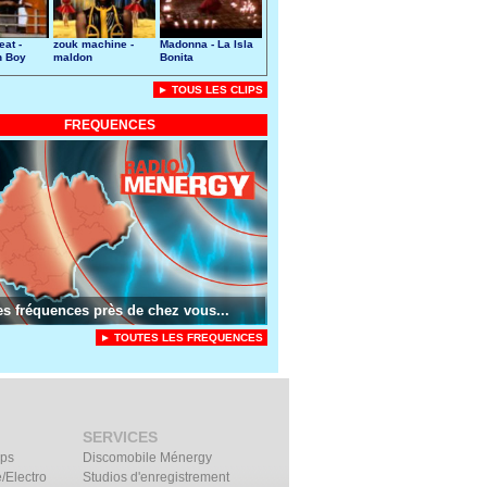
eat -
zouk machine -
Madonna - La Isla
n Boy
maldon
Bonita
► TOUS LES CLIPS
FREQUENCES
es fréquences près de chez vous...
► TOUTES LES FREQUENCES
SERVICES
ips
Discomobile Ménergy
/Electro
Studios d'enregistrement