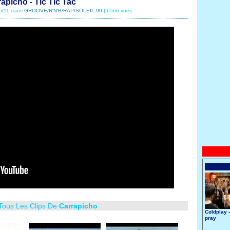
apicho - Tic Tic Tac
06/11 dans
GROOVE/R'N'B/RAP/SOLEIL 90
| 6566 vues
 Tous Les Clips De
Carrapicho
Coldplay 
pray