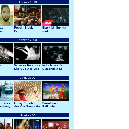
Années 2010
ac -
Rebel - Black
Black M - Sur ma
ano
Pearl
route
Années 2000
-
Vanessa Paradis -
Indochine - J'ai
Dès Que J'Te Vois
Demandé à La
Lune
Années 90
- Bitter
Lenny Kravitz -
Paradisio -
mphony
Are You Gonna Go
Bailando
My Way
Années 80