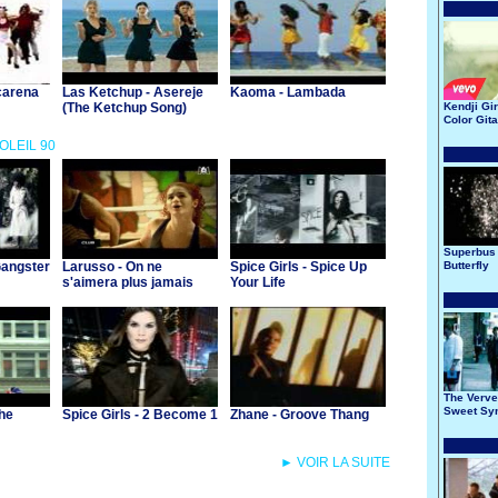
carena
Las Ketchup - Asereje
Kaoma - Lambada
(The Ketchup Song)
Kendji Gir
Color Git
SOLEIL 90
Superbus 
Gangster
Larusso - On ne
Spice Girls - Spice Up
Butterfly
s'aimera plus jamais
Your Life
The Verve 
Sweet Sy
the
Spice Girls - 2 Become 1
Zhane - Groove Thang
► VOIR LA SUITE