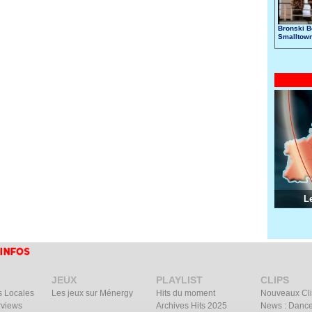
Bronski B
Smalltow
L
JEUX
PLAYLIST
CLIPS
s Locales
Les jeux sur Ménergy
Hits du moment
Nouveaux Cl
rviews
Archives Hits 2025
News : Dance