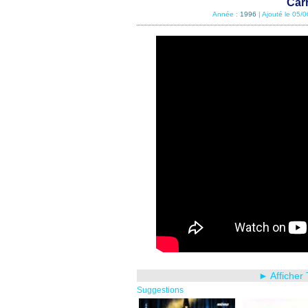
Carr
Année :
1996
| Ajouté le 05/
► Afficher
Suggestions