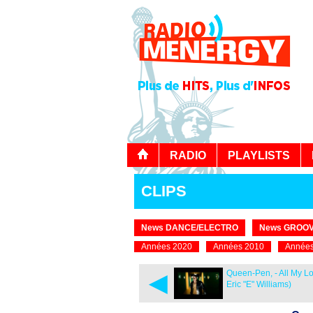
RADIO
PLAYLISTS
CLIPS
News DANCE/ELECTRO
News GROOV
Années 2020
Années 2010
Années
◄
Queen-Pen, - All My Lo
Eric "E" Williams)