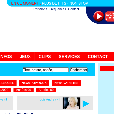
EN CE MOMENT :
PLUS DE HITS - NON STOP
Emissions
|
Fréquences
|
Contact
INFOS
JEUX
CLIPS
SERVICES
CONTACT
E/SOLEIL
News POP/ROCK
News VARIETES
 2000
Années 90
Années 80
►
ve (ft
Lois Andrea - In