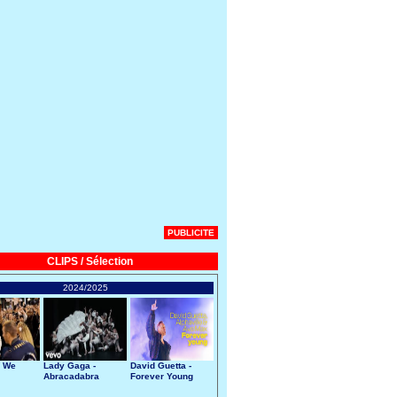
PUBLICITE
CLIPS / Sélection
2024/2025
- We
Lady Gaga -
David Guetta -
Abracadabra
Forever Young