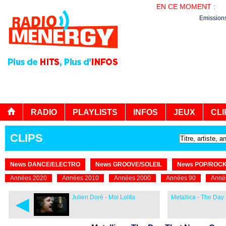
EN CE MOMENT :
PL
Emission
RADIO
PLAYLISTS
INFOS
JEUX
CLI
CLIPS
News DANCE/ELECTRO
News GROOVE/SOLEIL
News POP/ROC
Années 2020
Années 2010
Années 2000
Années 90
Anné
◄
Julien Doré - Moi Lolita
Metallica - The Day