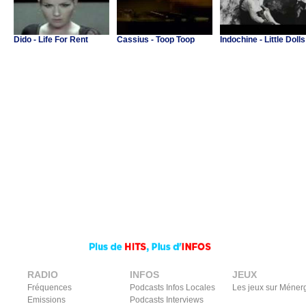
Dido - Life For Rent
Cassius - Toop Toop
Indochine - Little Dolls
RADIO
INFOS
JEUX
Fréquences
Podcasts Infos Locales
Les jeux sur Méner
Emissions
Podcasts Interviews