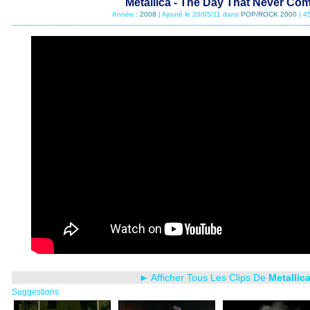
Metallica - The Day That Never Co
Année :
2008
| Ajouté le 20/05/11 dans
POP/ROCK 2000
| 4
► Afficher Tous Les Clips De
Metallic
Suggestions