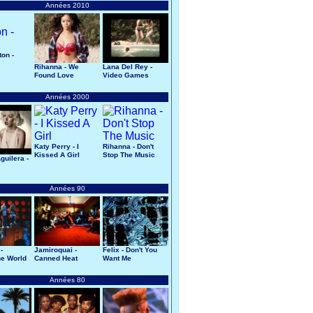
Années 2010
ton -
Rihanna - We
Lana Del Rey -
Found Love
Video Games
Années 2000
Katy Perry - I
Rihanna - Don't
Kissed A Girl
Stop The Music
guilera -
Années 90
-
Jamiroquai -
Felix - Don't You
e World
Canned Heat
Want Me
Années 80