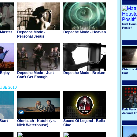
Matt Hous
Positif
 Master
Depeche Mode -
Depeche Mode - Heaven
Personal Jesus
Chistina A
 Enjoy
Depeche Mode - Just
Depeche Mode - Broken
Hurt
Can't Get Enough
OUSE 2010
Daft Punk 
Around Th
Start
Ofenbach - Katchi (vs.
Sound Of Legend - Bella
Nick Waterhouse)
Ciao