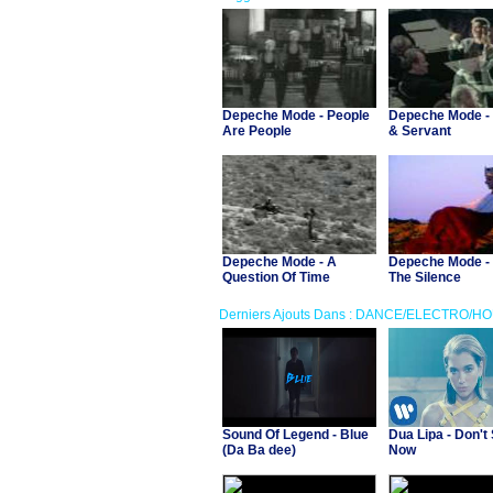
Depeche Mode - People
Depeche Mode -
Are People
& Servant
Depeche Mode - A
Depeche Mode -
Question Of Time
The Silence
Derniers Ajouts Dans : DANCE/ELECTRO/H
Sound Of Legend - Blue
Dua Lipa - Don't 
(Da Ba dee)
Now