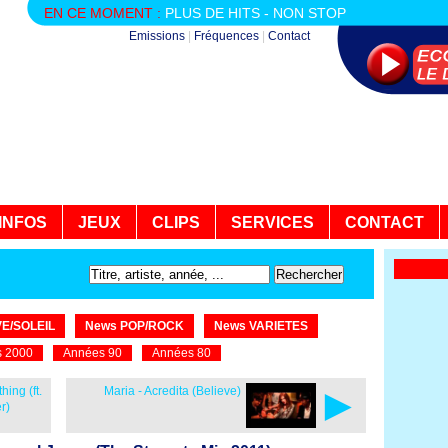
EN CE MOMENT :
PLUS DE HITS - NON STOP
Emissions
|
Fréquences
|
Contact
INFOS
JEUX
CLIPS
SERVICES
CONTACT
E/SOLEIL
News POP/ROCK
News VARIETES
 2000
Années 90
Années 80
►
hing (ft.
Maria - Acredita (Believe)
r)