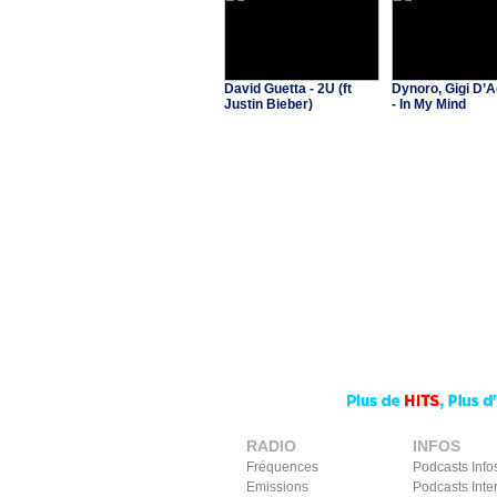
David Guetta - 2U (ft
Dynoro, Gigi D’A
Justin Bieber)
- In My Mind
RADIO
INFOS
Fréquences
Podcasts Info
Emissions
Podcasts Inte