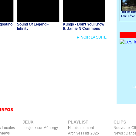
JULIE PIE
Eve Lève 
gostino
Sound Of Legend -
Kungs - Don't You Know
Infinity
ft. Jamie N Commons
► VOIR LA SUITE
L
JEUX
PLAYLIST
CLIPS
s Locales
Les jeux sur Ménergy
Hits du moment
Nouveaux Cl
rviews
Archives Hits 2025
News : Dance