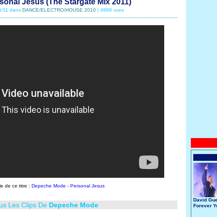
onal Jesus (The Stargate Mix 2011)
05/11 dans
DANCE/ELECTRO/HOUSE 2010
| 4989 vues
le de ce titre :
Depeche Mode - Personal Jesus
David Gue
ous Les Clips De
Depeche Mode
Forever 