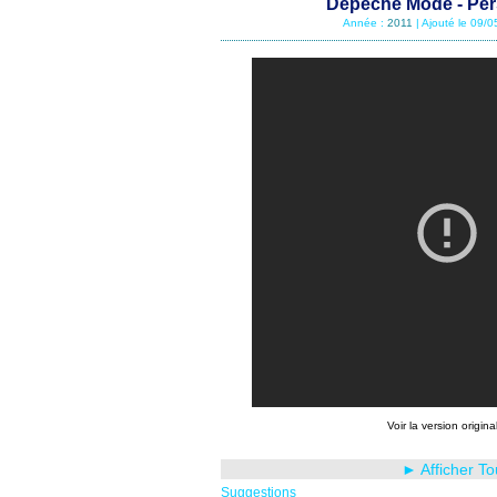
Depeche Mode - Pers
Année :
2011
| Ajouté le 09/
Voir la version origina
► Afficher T
Suggestions