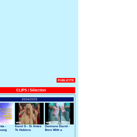
PUBLICITE
CLIPS / Sélection
2024/2025
tta -
Karol G - Si Antes
Damiano David -
Young
Te Hubiera
Born With a
Conocido
Broken Heart