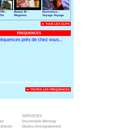
TRI -
Boney M -
Desireless -
Toi
Megamix
Voyage Voyage
► TOUS LES CLIPS
FREQUENCES
es fréquences près de chez vous...
► TOUTES LES FREQUENCES
SERVICES
ips
Discomobile Ménergy
/Electro
Studios d'enregistrement