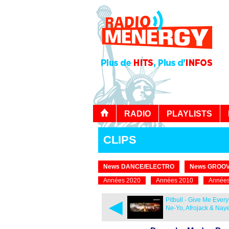
RADIO
PLAYLISTS
CLIPS
News DANCE/ELECTRO
News GROOV
Années 2020
Années 2010
Années
◄
Pitbull - Give Me Everyt
Ne-Yo, Afrojack & Naye