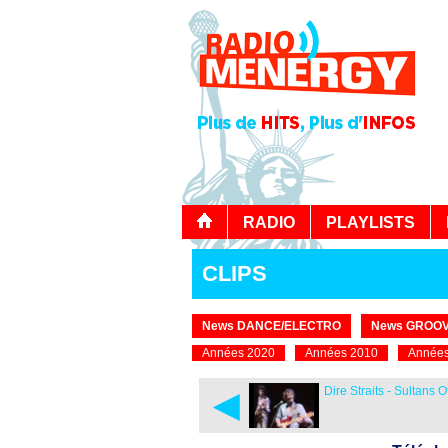
RADIO
PLAYLISTS
CLIPS
News DANCE/ELECTRO
News GROOV
Années 2020
Années 2010
Années
◄
Dire Straits - Sultans 