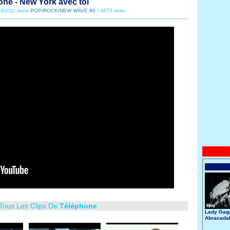
ne - New York avec toi
27/01/11 dans
POP/ROCK/NEW WAVE 80
| 4675 vues
 Tous Les Clips De
Téléphone
Lady Gaga
Abracada