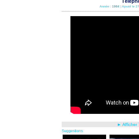
Télépho
Année :
1984
| Ajouté le 
► Afficher
Suggestions