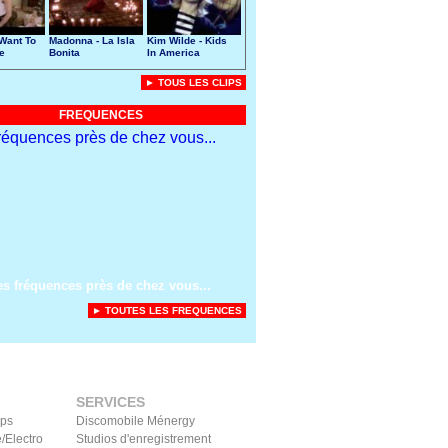
 Want To
Madonna - La Isla
Kim Wilde - Kids
e
Bonita
In America
► TOUS LES CLIPS
FREQUENCES
es fréquences près de chez vous...
► TOUTES LES FREQUENCES
SERVICES
ips
Discomobile Ménergy
/Electro
Studios d'enregistrement