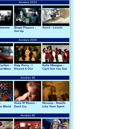
Années 2010
Someone
Bingo Players -
Avicii - Levels
Get Up
Années 2000
arlton -
Katy Perry - I
Kylie Minogue -
d Miles
Kissed A Girl
Can't Get You Out
Of My Head
Années 90
-
Guns N' Roses -
Nirvana - Smells
e World
Don't Cry
Like Teen Spirit
Années 80