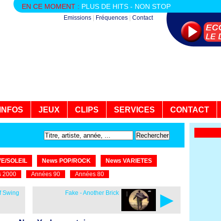
EN CE MOMENT :
PLUS DE HITS - NON STOP
Emissions
|
Fréquences
|
Contact
INFOS
JEUX
CLIPS
SERVICES
CONTACT
E/SOLEIL
News POP/ROCK
News VARIETES
 2000
Années 90
Années 80
►
Of Swing
Fake - Another Brick