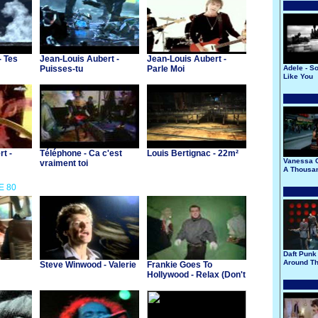
- Tes
Jean-Louis Aubert -
Jean-Louis Aubert -
Puisses-tu
Parle Moi
Adele - 
Like You
t -
Téléphone - Ca c'est
Louis Bertignac - 22m²
Vanessa C
vraiment toi
A Thousan
E 80
Daft Punk 
Around Th
Steve Winwood - Valerie
Frankie Goes To
Hollywood - Relax (Don't
Do It)