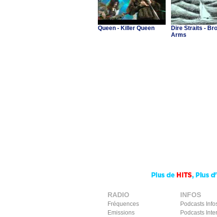
Queen - Killer Queen
Dire Straits - Br
Arms
RADIO
INFOS
Fréquences
Podcasts Info
Emissions
Podcasts Inte