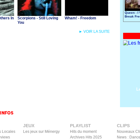
Queen - I
Break Fre
others In
Scorpions - Still Loving
Wham! - Freedom
You
► VOIR LA SUITE
L
JEUX
PLAYLIST
CLIPS
s Locales
Les jeux sur Ménergy
Hits du moment
Nouveaux Cl
rviews
Archives Hits 2025
News : Dance