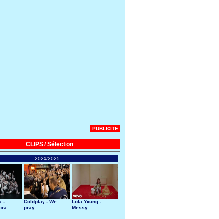
PUBLICITE
CLIPS / Sélection
2024/2025
 -
Coldplay - We
Lola Young -
bra
pray
Messy