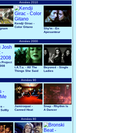
Années 2010
Kendji Girac -
Color Gitano
ngnam
Shy'm - En
Apesanteur
Années 2000
 Project
2008
t.A.T.u. - All The
Beyoncé - Single
Things She Said
Ladies
Années 90
Jamiroquai -
Snap - Rhythm Is
s -
Canned Heat
A Dancer
 Softly
Années 80