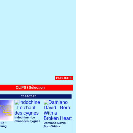
PUBLICITE
CLIPS / Sélection
2024/2025
Indochine - Le
chant des cygnes
tta -
Damiano David -
Young
Born With a
Broken Heart