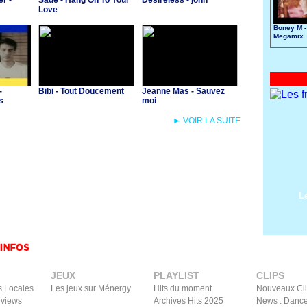
r -
Sade - Hang On To Your
Desireless - john
Love
Boney M -
Megamix
-
Bibi - Tout Doucement
Jeanne Mas - Sauvez
s
moi
► VOIR LA SUITE
L
JEUX
PLAYLIST
CLIPS
s Locales
Les jeux sur Ménergy
Hits du moment
Nouveaux Cl
rviews
Archives Hits 2025
News : Dance