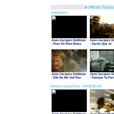
► Afficher Tous L
Suggestions
Jean-Jacques Goldman
Jean-Jacques G
- Peur De Rien Blues
- Sache Que Je
Jean-Jacques Goldman
Jean-Jacques G
- Elle Ne Me Voit Pas
- Puisque Tu Par
(B.O. "Asterix et Obelix
contre Cesar")
Derniers Ajouts Dans : VARIETES 80