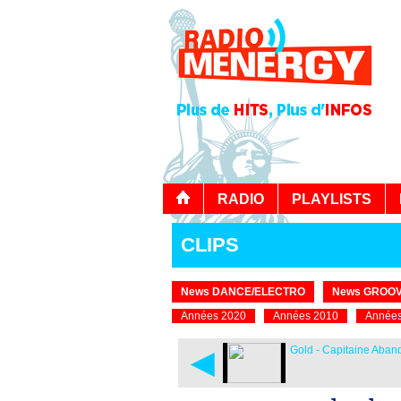
RADIO
PLAYLISTS
CLIPS
News DANCE/ELECTRO
News GROOV
Années 2020
Années 2010
Années
◄
Gold - Capitaine Aba