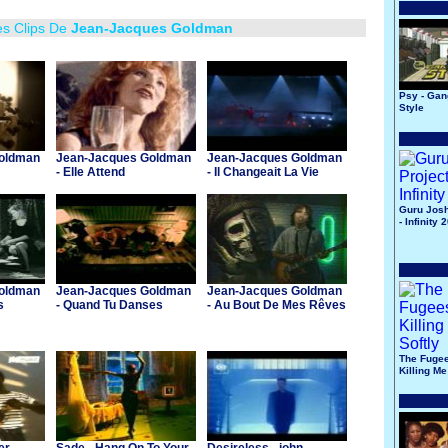
es Clips De
Jean-Jacques Goldman
Psy - Ga
Style
oldman
Jean-Jacques Goldman
Jean-Jacques Goldman
- Elle Attend
- Il Changeait La Vie
Guru Josh
- Infinity 
oldman
Jean-Jacques Goldman
Jean-Jacques Goldman
s
- Quand Tu Danses
- Au Bout De Mes Rêves
The Fugee
Killing Me