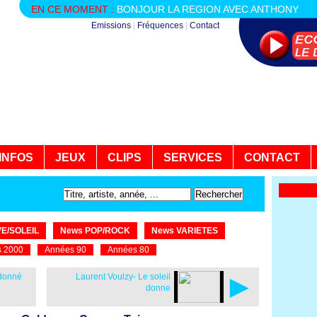
EN CE MOMENT :
BONJOUR LA REGION AVEC ANTHONY
Emissions
|
Fréquences
|
Contact
INFOS
JEUX
CLIPS
SERVICES
CONTACT
E/SOLEIL
News POP/ROCK
News VARIETES
 2000
Années 90
Années 80
►
ndonné
Laurent Voulzy- Le soleil
donne