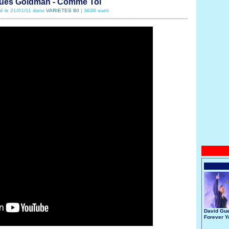
ues Goldman - Comme Toi
té le 21/01/11 dans
VARIETES 80
| 3636 vues
David Gue
Forever 