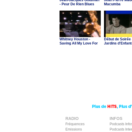
Jean-Jacques Goldman
Jean Pierre Made
- Peur De Rien Blues
Macumba
Whitney Houston -
Début de Soirée 
Saving All My Love For
Jardins d'Enfant
You
RADIO
INFOS
Fréquences
Podcasts Info
Emissions
Podcasts Inte