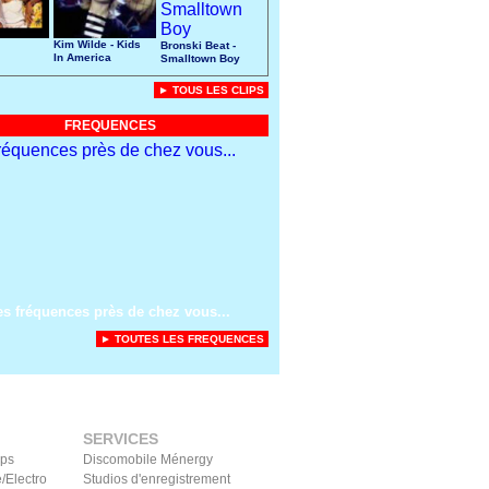
Kim Wilde - Kids
Bronski Beat -
In America
Smalltown Boy
► TOUS LES CLIPS
FREQUENCES
es fréquences près de chez vous...
► TOUTES LES FREQUENCES
SERVICES
ips
Discomobile Ménergy
/Electro
Studios d'enregistrement