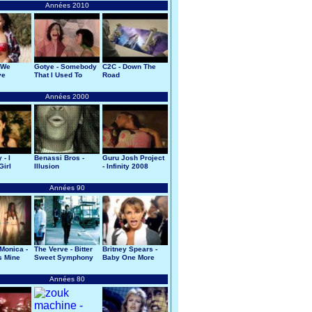
Années 2010
 We
Gotye - Somebody
C2C - Down The
ve
That I Used To
Road
Know
Années 2000
 - I
Benassi Bros -
Guru Josh Project
Girl
Illusion
- Infinity 2008
Années 90
Monica -
The Verve - Bitter
Britney Spears -
s Mine
Sweet Symphony
Baby One More
Time
Années 80