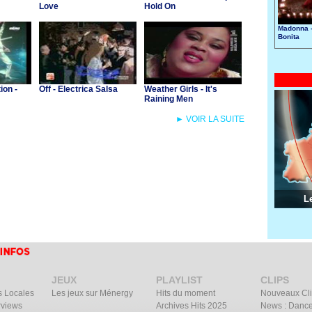
Love
Hold On
Madonna -
Bonita
ion -
Off - Electrica Salsa
Weather Girls - It's
Raining Men
► VOIR LA SUITE
L
JEUX
PLAYLIST
CLIPS
s Locales
Les jeux sur Ménergy
Hits du moment
Nouveaux Cl
rviews
Archives Hits 2025
News : Dance