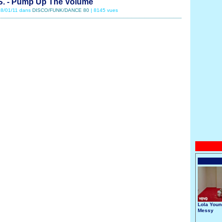
S. - Pump Up The Volume
 18/01/11 dans
DISCO/FUNK/DANCE 80
| 8145 vues
Lola Youn
Messy