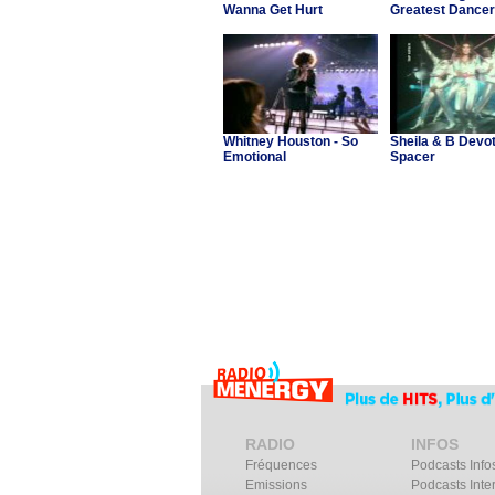
Wanna Get Hurt
Greatest Dancer
Whitney Houston - So
Sheila & B Devot
Emotional
Spacer
RADIO
INFOS
Fréquences
Podcasts Info
Emissions
Podcasts Inte