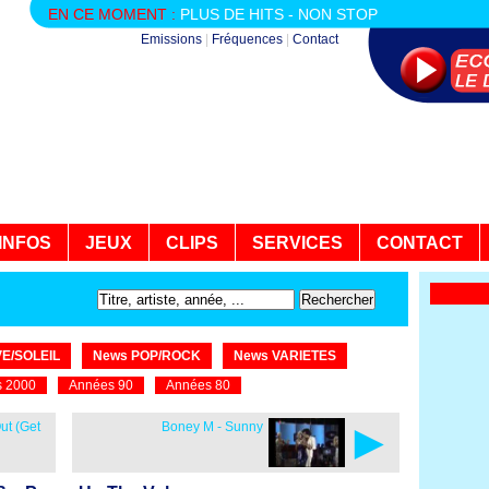
EN CE MOMENT :
PLUS DE HITS - NON STOP
Emissions
|
Fréquences
|
Contact
INFOS
JEUX
CLIPS
SERVICES
CONTACT
E/SOLEIL
News POP/ROCK
News VARIETES
 2000
Années 90
Années 80
►
ut (Get
Boney M - Sunny