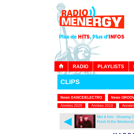
RADIO
PLAYLISTS
CLIPS
News DANCE/ELECTRO
News GROOV
Années 2020
Années 2010
Années
◄
Mel & Kim - Showing O
Fresh At the Weekend)