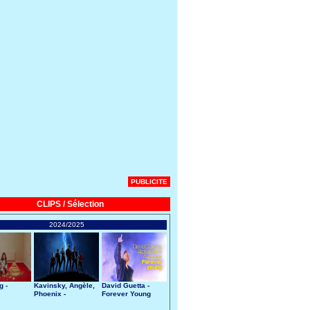
PUBLICITE
CLIPS / Sélection
2024/2025
g -
Kavinsky, Angèle,
David Guetta -
Phoenix -
Forever Young
Nightcall