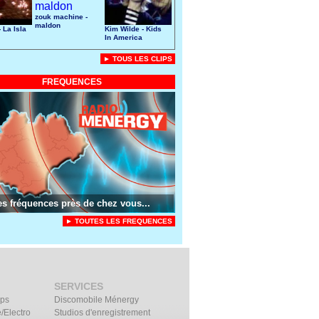
zouk machine -
maldon
 La Isla
Kim Wilde - Kids
In America
► TOUS LES CLIPS
FREQUENCES
es fréquences près de chez vous...
► TOUTES LES FREQUENCES
SERVICES
ips
Discomobile Ménergy
/Electro
Studios d'enregistrement