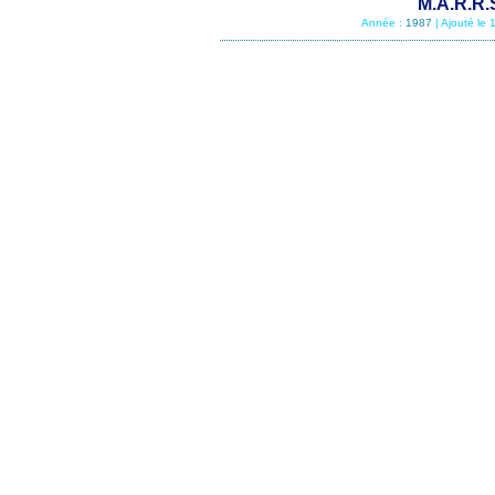
M.A.R.R.
Année :
1987
| Ajouté le