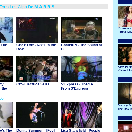
 Tous Les Clips De
M.A.R.R.S.
Rihanna -
Found Lo
 Life
One o One - Rock to the
Confetti's - The Sound of
Beat
C
Katy Perry
Kissed A 
ity
Off - Electrica Salsa
S'Express - Theme
r the
From S'Express
80
Brandy & 
The Boy I
He's The
Donna Summer - I Feel
Lisa Stansfield - People