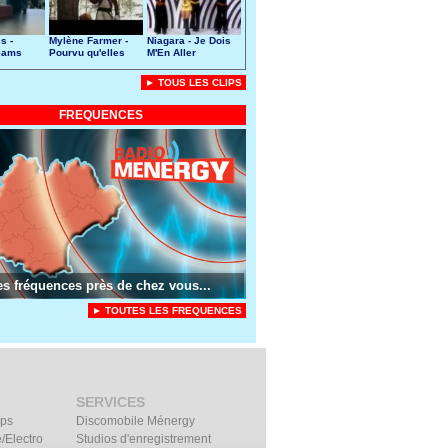
s -
Mylène Farmer -
Niagara - Je Dois
eams
Pourvu qu'elles
M'En Aller
soient douces
► TOUS LES CLIPS
FREQUENCES
es fréquences près de chez vous...
► TOUTES LES FREQUENCES
SERVICES
ips
Discomobile Ménergy
/Electro
Studios d'enregistrement