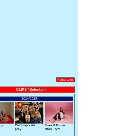
PUBLICITE
CLIPS / Sélection
2024/2025
g -
Coldplay - We
Rosé & Bruno
pray
Mars - APT.