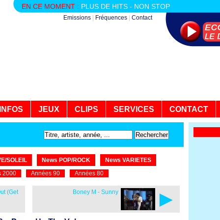
EN CE MOMENT :
PLUS DE HITS - NON STOP
Emissions
|
Fréquences
|
Contact
INFOS
JEUX
CLIPS
SERVICES
CONTACT
E/SOLEIL
News POP/ROCK
News VARIETES
 2000
Années 90
Années 80
►
ut (Get
Boney M - Sunny