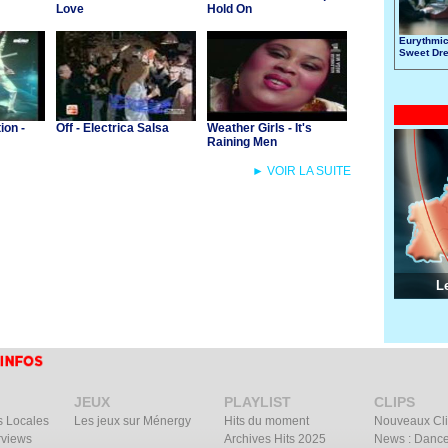
Love
Hold On
Eurythmic
Sweet Dr
ion -
Off - Electrica Salsa
Weather Girls - It's
Raining Men
► VOIR LA SUITE
L
JEUX
PLAYLIST
CLIPS
s Locales
Les jeux sur Ménergy
Hits du moment
Nouveaux Cl
rviews
Archives Hits 2025
News : Dance