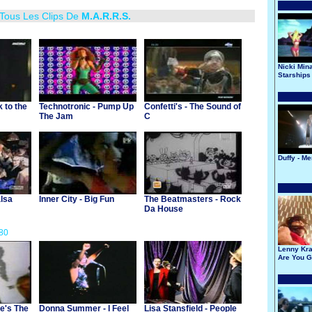
 Tous Les Clips De
M.A.R.R.S.
Nicki Mina
Starships
 to the
Technotronic - Pump Up
Confetti's - The Sound of
The Jam
C
Duffy - M
alsa
Inner City - Big Fun
The Beatmasters - Rock
Da House
80
Lenny Krav
Are You 
My Way
He's The
Donna Summer - I Feel
Lisa Stansfield - People