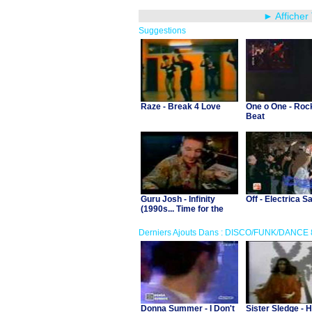
► Afficher
Suggestions
Raze - Break 4 Love
One o One - Rock
Beat
Guru Josh - Infinity
Off - Electrica S
(1990s... Time for the
Guru)
Derniers Ajouts Dans : DISCO/FUNK/DANCE 
Donna Summer - I Don't
Sister Sledge - 