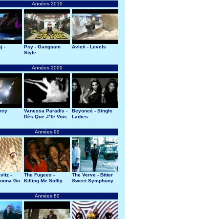
Années 2010
j -
Psy - Gangnam
Avicii - Levels
Style
Années 2000
ercy
Vanessa Paradis -
Beyoncé - Single
Dès Que J'Te Vois
Ladies
Années 90
itz -
The Fugees -
The Verve - Bitter
Gonna Go
Killing Me Softly
Sweet Symphony
Années 80