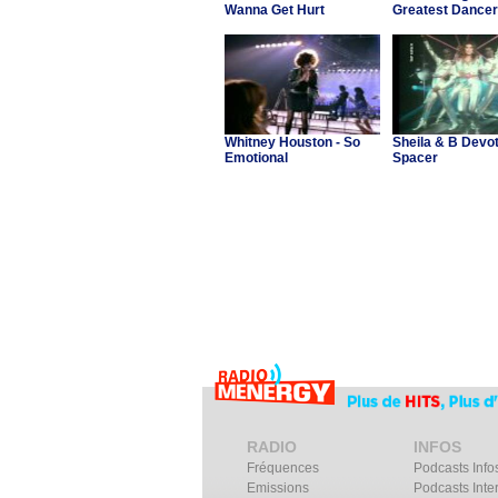
Wanna Get Hurt
Greatest Dancer
Whitney Houston - So
Sheila & B Devot
Emotional
Spacer
RADIO
INFOS
Fréquences
Podcasts Info
Emissions
Podcasts Inte