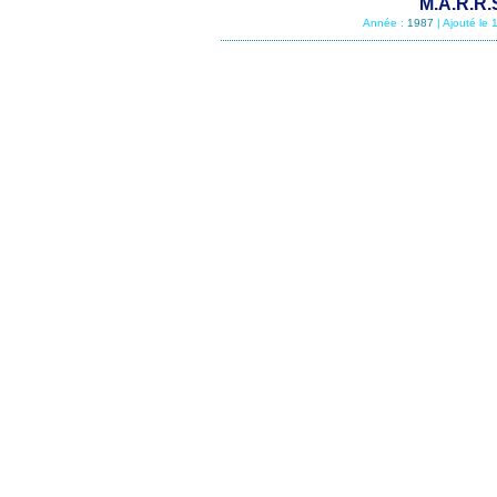
M.A.R.R.
Année :
1987
| Ajouté le