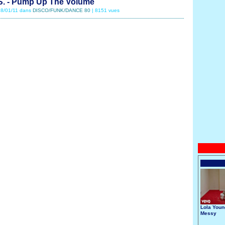
S. - Pump Up The Volume
 18/01/11 dans
DISCO/FUNK/DANCE 80
| 8151 vues
Lola Youn
Messy