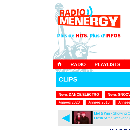
RADIO
PLAYLISTS
CLIPS
News DANCE/ELECTRO
News GROOV
Années 2020
Années 2010
Années
◄
Mel & Kim - Showing O
Fresh At the Weekend)