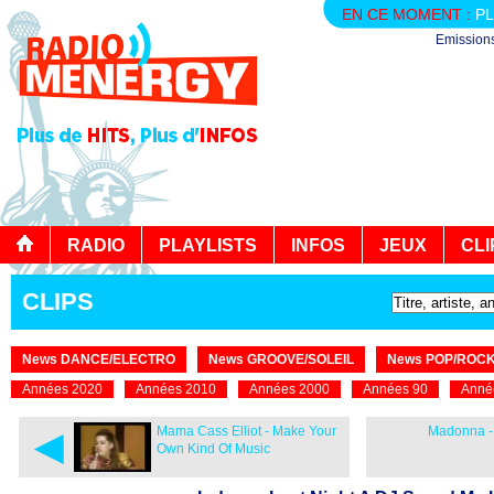
EN CE MOMENT :
PL
Emission
RADIO
PLAYLISTS
INFOS
JEUX
CLI
CLIPS
News DANCE/ELECTRO
News GROOVE/SOLEIL
News POP/ROC
Années 2020
Années 2010
Années 2000
Années 90
Anné
◄
Mama Cass Elliot - Make Your
Madonna - 
Own Kind Of Music