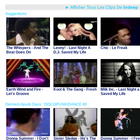
► Afficher Tous Les Clips De
Indeep
Suggestions
The Whispers - And The
Leony! - Last Night A
Chic - Le Freak
Beat Goes On
D.J. Saved My Life
Earth Wind and Fire -
Kool & The Gang - Fresh
Milk Inc. - Last Night a
Let's Groove
Saved My Life
Derniers Ajouts Dans : DISCO/FUNK/DANCE 80
Donna Summer - I Don't
Sister Sledge - He's The
Donna Summer - I Fee