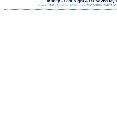
Indeep - Last Night A DJ Saved My L
Année :
1982
| Ajouté le 12/01/11 dans
DISCO/FUNK/DANCE 80