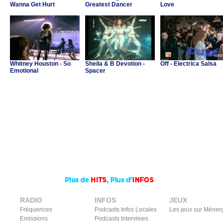
Wanna Get Hurt
Greatest Dancer
Love
Whitney Houston - So
Sheila & B Devotion -
Off - Electrica Salsa
Emotional
Spacer
RADIO
INFOS
JEUX
Fréquences
Podcasts Infos Locales
Les jeux sur Méner
Emissions
Podcasts Interviews