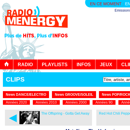
EN CE MOMENT :
EN
Emission
RADIO
PLAYLISTS
INFOS
JEUX
CLI
CLIPS
News DANCE/ELECTRO
News GROOVE/SOLEIL
News POP/ROC
Années 2020
Années 2010
Années 2000
Années 90
Anné
◄
The Offspring - Gotta Get Away
Red Hot Chili Peppe