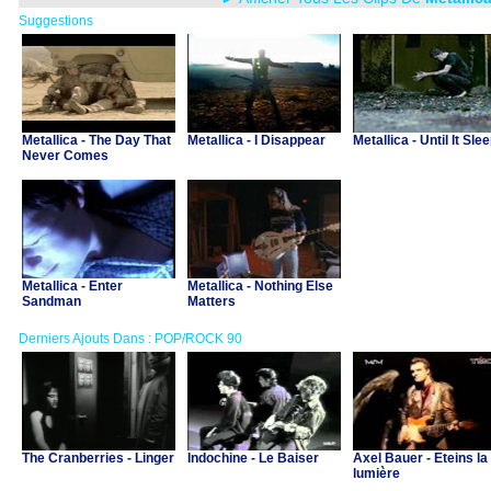
Suggestions
Metallica - The Day That
Metallica - I Disappear
Metallica - Until It Sle
Never Comes
Metallica - Enter
Metallica - Nothing Else
Sandman
Matters
Derniers Ajouts Dans : POP/ROCK 90
The Cranberries - Linger
Indochine - Le Baiser
Axel Bauer - Eteins la
lumière