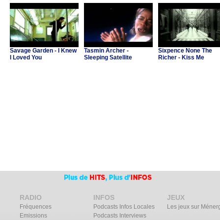
Savage Garden - I Knew
Tasmin Archer -
Sixpence None The
I Loved You
Sleeping Satellite
Richer - Kiss Me
RADIO
INFOS
JEUX
Fréquences
Podcasts Infos Locales
Les jeux sur Méner
Emissions
Podcasts Interviews