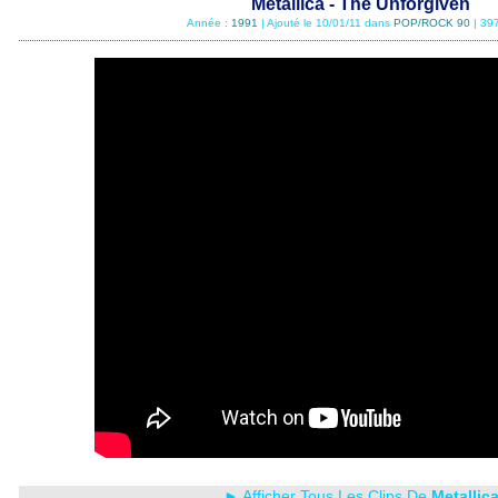
Metallica - The Unforgiven
Année :
1991
| Ajouté le 10/01/11 dans
POP/ROCK 90
| 39
► Afficher Tous Les Clips De
Metallic