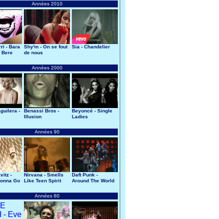
Années 2010
ri - Bara
Shy'm - On se fout
Sia - Chandelier
 Bere
de nous
Années 2000
guilera -
Benassi Bros -
Beyoncé - Single
Illusion
Ladies
Années 90
itz -
Nirvana - Smells
Daft Punk -
Gonna Go
Like Teen Spirit
Around The World
Années 80