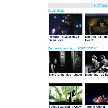
► Affiche
Suggestions
Roxette - It Must Have
Roxette - Listen
Been Love
Heart
Derniers Ajouts Dans : POP/ROCK 90
The Cranberries - Linger
Indochine - Le B
Savage Garden - I Knew
Tasmin Archer -