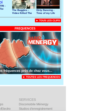
TRI -
Toi
The Buggles -
Dirty Dancing -
Video Killed The
Time of my Life
Radio Star
► TOUS LES CLIPS
FREQUENCES
es fréquences près de chez vous...
► TOUTES LES FREQUENCES
SERVICES
ips
Discomobile Ménergy
/Electro
Studios d'enregistrement