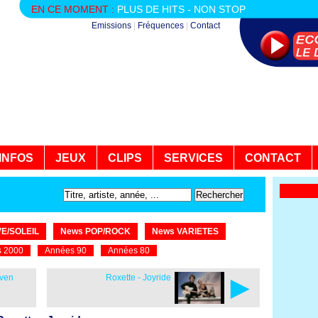
EN CE MOMENT :
PLUS DE HITS - NON STOP
Emissions
|
Fréquences
|
Contact
INFOS
JEUX
CLIPS
SERVICES
CONTACT
E/SOLEIL
News POP/ROCK
News VARIETES
 2000
Années 90
Années 80
►
iven
Roxette - Joyride