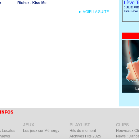
e
Richer - Kiss Me
JULIE PIE
Eve Lève 
► VOIR LA SUITE
L
JEUX
PLAYLIST
CLIPS
s Locales
Les jeux sur Ménergy
Hits du moment
Nouveaux Cl
rviews
Archives Hits 2025
News : Dance