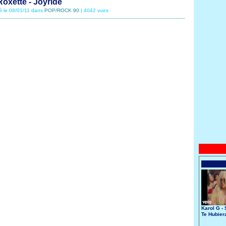
Roxette - Joyride
té le 08/01/11 dans
POP/ROCK 90
| 4042 vues
Karol G - 
Te Hubier
Conocido