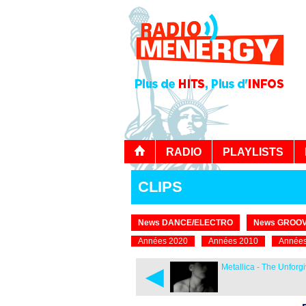
RADIO
PLAYLISTS
CLIPS
News DANCE/ELECTRO
News GROOV
Années 2020
Années 2010
Années
◄
Metallica - The Unforg