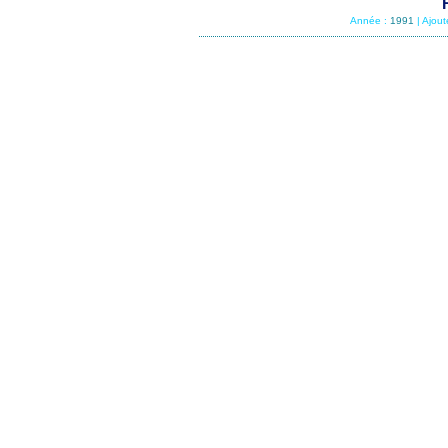
Année :
1991
| Ajou