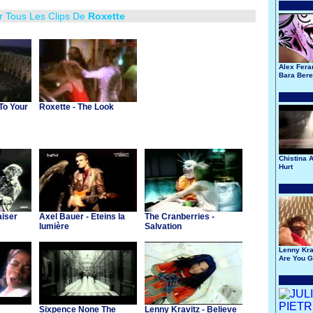
r Tous Les Clips De
Roxette
Alex Ferar
Bara Bere
 To Your
Roxette - The Look
Chistina A
Hurt
aiser
Axel Bauer - Eteins la
The Cranberries -
lumière
Salvation
Lenny Krav
Are You 
My Way
Sixpence None The
Lenny Kravitz - Believe