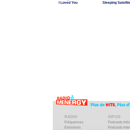
I Loved You
Sleeping Satellit
RADIO
INFOS
Fréquences
Podcasts Info
Emissions
Podcasts Inte