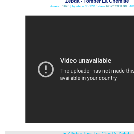
Zebda - Tomber La Chemise
Année :
1998
| Ajouté le 30/12/10 dans
POP/ROCK 90
| 40
► Afficher Tous Les Clips De
Zebda