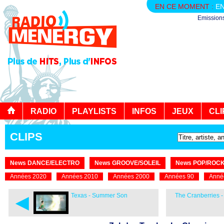
EN CE MOMENT :
EN
Emission
RADIO
PLAYLISTS
INFOS
JEUX
CLI
CLIPS
News DANCE/ELECTRO
News GROOVE/SOLEIL
News POP/ROC
Années 2020
Années 2010
Années 2000
Années 90
Anné
◄
Texas - Summer Son
The Cranberries 