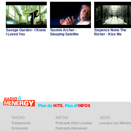
Savage Garden - I Knew
Tasmin Archer -
Sixpence None The
I Loved You
Sleeping Satellite
Richer - Kiss Me
RADIO
INFOS
JEUX
Fréquences
Podcasts Infos Locales
Les jeux sur Méner
Emissions
Podcasts Interviews