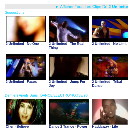
► Afficher Tous Les Clips De
2 Unlimit
Suggestions
2 Unlimited - No One
2 Unlimited - The Real
2 Unlimited - No Limit
Thing
2 Unlimited - Faces
2 Unlimited - Jump For
2 Unlimited - Tribal
Joy
Dance
Derniers Ajouts Dans : DANCE/ELECTRO/HOUSE 90
Cher - Believe
Dance 2 Trance - Power
Haddaway - Life