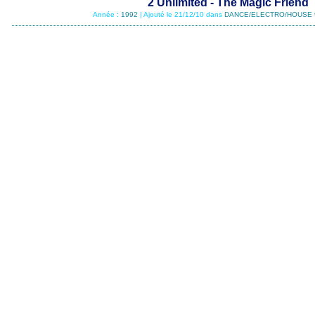
2 Unlimited - The Magic Friend
Année :
1992
| Ajouté le 21/12/10 dans
DANCE/ELECTRO/HOUSE 