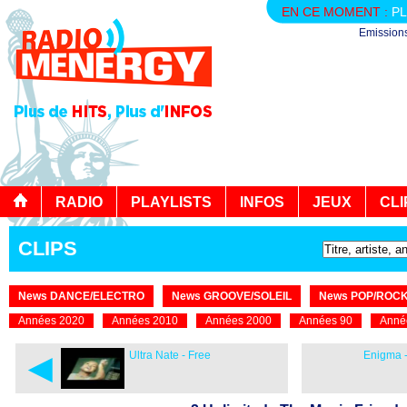
EN CE MOMENT :
PL
Emission
RADIO
PLAYLISTS
INFOS
JEUX
CLI
CLIPS
News DANCE/ELECTRO
News GROOVE/SOLEIL
News POP/ROC
Années 2020
Années 2010
Années 2000
Années 90
Anné
◄
Ultra Nate - Free
Enigma 