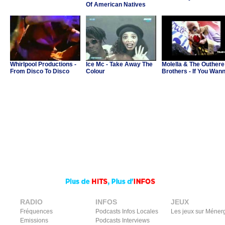
Of American Natives
Whirlpool Productions -
Ice Mc - Take Away The
Molella & The Outhere
From Disco To Disco
Colour
Brothers - If You Wan
Party
RADIO
INFOS
JEUX
Fréquences
Podcasts Infos Locales
Les jeux sur Méner
Emissions
Podcasts Interviews