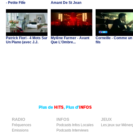
- Petite Fille
Amant De St Jean
Patrick Fiori - 4 Mots Sur
Mylène Farmer - Avant
Corneille - Comme un
Un Piano (avec J.J.
Que L'Ombre...
fils
Goldman & C.Ricol)
RADIO
INFOS
JEUX
Fréquences
Podcasts Infos Locales
Les jeux sur Méner
Emissions
Podcasts Interviews