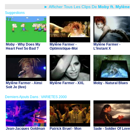
► Afficher Tous Les Clips De
Moby ft. Mylène
Suggestions
Moby - Why Does My
Mylène Farmer -
Mylène Farmer -
Heart Feel So Bad ?
Optimistique-Moi
L'Instant X
Mylène Farmer - Ainsi
Mylène Farmer - XXL
Moby - Natural Blues
Soit Je (live)
Derniers Ajouts Dans : VARIETES 2000
Jean-Jacques Goldman
Patrick Bruel - Mon
Sade - Soldier Of Love