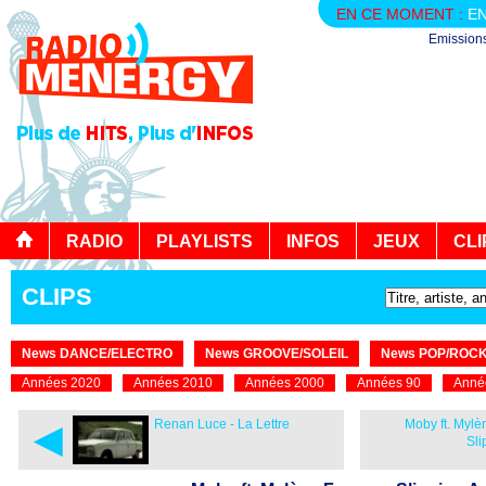
EN CE MOMENT :
EN
Emission
RADIO
PLAYLISTS
INFOS
JEUX
CLI
CLIPS
News DANCE/ELECTRO
News GROOVE/SOLEIL
News POP/ROC
Années 2020
Années 2010
Années 2000
Années 90
Anné
◄
Renan Luce - La Lettre
Moby ft. Mylè
Sli