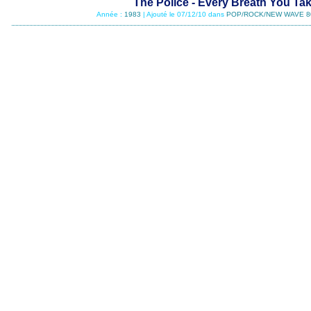
The Police - Every Breath You Ta
Année :
1983
| Ajouté le 07/12/10 dans
POP/ROCK/NEW WAVE 8