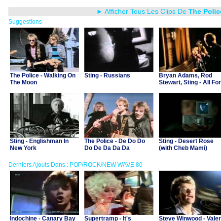
► Afficher Tous Les Clips De
The Polic
Suggestions
The Police - Walking On
Sting - Russians
Bryan Adams, Rod
The Moon
Stewart, Sting - All For
Love
Sting - Englishman In
The Police - De Do Do
Sting - Desert Rose
New York
Do De Da Da Da
(with Cheb Mami)
Derniers Ajouts Dans : POP/ROCK/NEW WAVE 80
Indochine - Canary Bay
Supertramp - It's
Steve Winwood - Valer