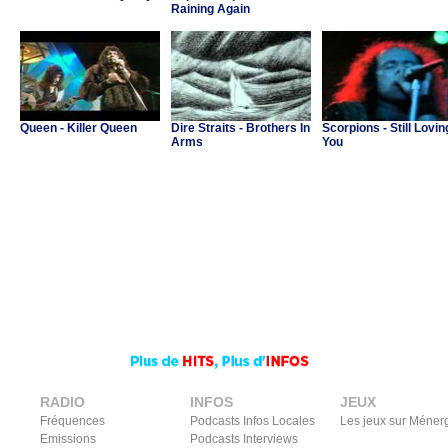
Raining Again
Queen - Killer Queen
Dire Straits - Brothers In
Scorpions - Still Lovin
Arms
You
RADIO
INFOS
JEUX
Fréquences
Podcasts Infos Locales
Les jeux sur Méner
Emissions
Podcasts Interviews