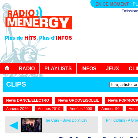
EN CE MOMENT :
PL
Emission
RADIO
PLAYLISTS
INFOS
JEUX
CLI
CLIPS
News DANCE/ELECTRO
News GROOVE/SOLEIL
News POP/ROC
Années 2020
Années 2010
Années 2000
Années 90
Anné
◄
The Cure - Boys Don't Cry
Phil Collins - A Gr