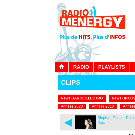
RADIO
PLAYLISTS
CLIPS
News DANCE/ELECTRO
News GROOV
Années 2020
Années 2010
Années
◄
Stephan Eicher - Déje
Paix