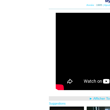
My
Année :
1995
| Ajou
► Afficher T
Suggestions