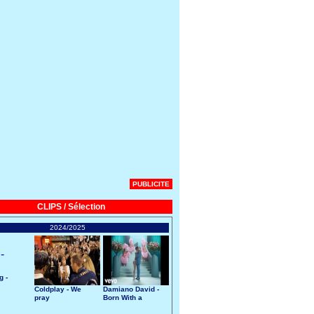
PUBLICITE
CLIPS / Sélection
2024/2025
g -
Coldplay - We
Damiano David -
pray
Born With a
Broken Heart