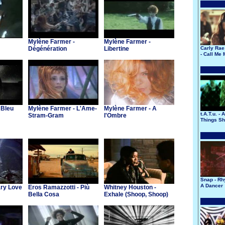
Mylène Farmer -
Mylène Farmer -
Dégénération
Libertine
Carly Rae
- Call Me
 Bleu
Mylène Farmer - L'Ame-
Mylène Farmer - A
t.A.T.u. - 
Stram-Gram
l'Ombre
Things Sh
Snap - Rh
A Dancer
ary Love
Eros Ramazzotti - Più
Whitney Houston -
Bella Cosa
Exhale (Shoop, Shoop)