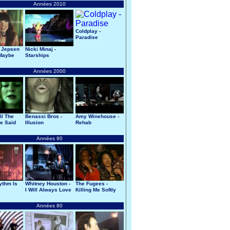
Années 2010
Coldplay -
Paradise
 Jepsen
Nicki Minaj -
 Maybe
Starships
Années 2000
All The
Benassi Bros -
Amy Winehouse -
e Said
Illusion
Rehab
Années 90
ythm Is
Whitney Houston -
The Fugees -
I Will Always Love
Killing Me Softly
You
Années 80