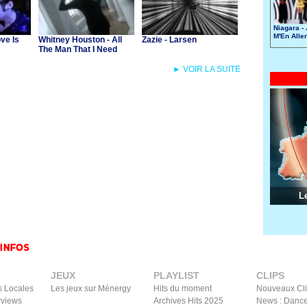
Niagara -
M'En Aller
ve Is
Whitney Houston - All
Zazie - Larsen
The Man That I Need
► VOIR LA SUITE
L
JEUX
PLAYLIST
CLIPS
s Locales
Les jeux sur Ménergy
Hits du moment
Nouveaux Cl
rviews
Archives Hits 2025
News : Dance