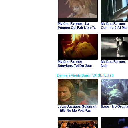
Mylène Farmer - La
Mylène Farmer -
Poupée Qui Fait Non (ft.
Comme J'Ai Mal
Khaled - live)
Mylène Farmer -
Mylène Farmer -
Souviens-Toi Du Jour
Noir
Derniers Ajouts Dans : VARIETES 90
Jean-Jacques Goldman
Sade - No Ordin
- Elle Ne Me Voit Pas
(B.O. "Asterix et Obelix
contre Cesar")