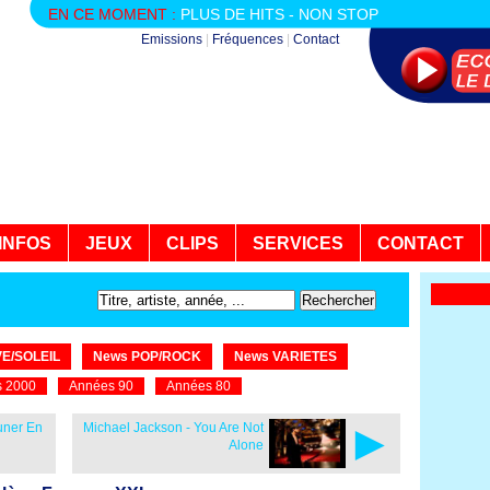
EN CE MOMENT :
PLUS DE HITS - NON STOP
Emissions
|
Fréquences
|
Contact
INFOS
JEUX
CLIPS
SERVICES
CONTACT
E/SOLEIL
News POP/ROCK
News VARIETES
 2000
Années 90
Années 80
►
uner En
Michael Jackson - You Are Not
Alone