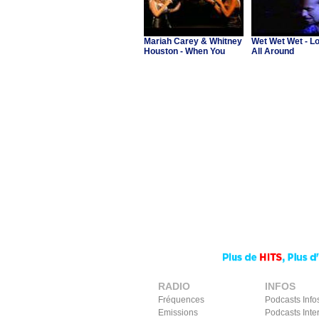
Mariah Carey & Whitney
Wet Wet Wet - Lo
Houston - When You
All Around
Believe
RADIO
INFOS
Fréquences
Podcasts Info
Emissions
Podcasts Inte