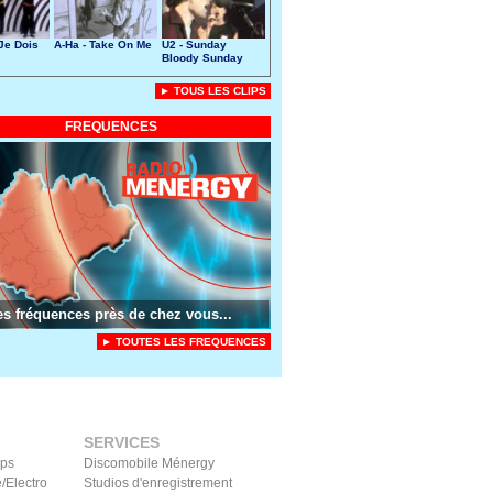
 Je Dois
A-Ha - Take On Me
U2 - Sunday
Bloody Sunday
► TOUS LES CLIPS
FREQUENCES
es fréquences près de chez vous...
► TOUTES LES FREQUENCES
SERVICES
ips
Discomobile Ménergy
/Electro
Studios d'enregistrement