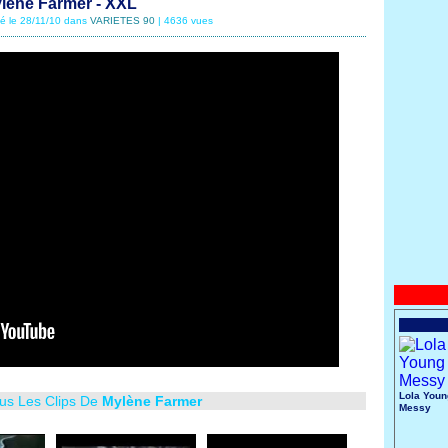
lène Farmer - XXL
té le 28/11/10 dans
VARIETES 90
| 4636 vues
Lola Youn
ous Les Clips De
Mylène Farmer
Messy