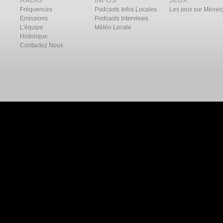
RADIO
INFOS
JEUX
Fréquences
Podcasts Infos Locales
Les jeux sur Méner
Emissions
Podcasts Interviews
L'équipe
Météo Locale
Historique
Contactez Nous