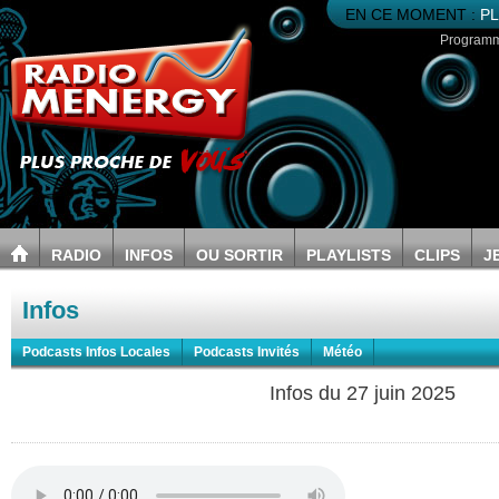
EN CE MOMENT :
PL
Program
RADIO
INFOS
OU SORTIR
PLAYLISTS
CLIPS
J
Infos
Podcasts Infos Locales
Podcasts Invités
Météo
Infos du 27 juin 2025