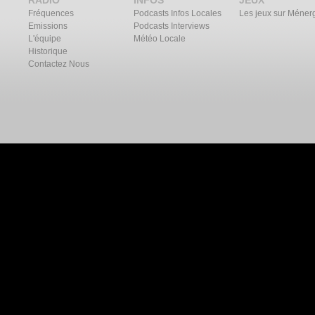
RADIO
INFOS
JEUX
Fréquences
Podcasts Infos Locales
Les jeux sur Méner
Emissions
Podcasts Interviews
L'équipe
Météo Locale
Historique
Contactez Nous