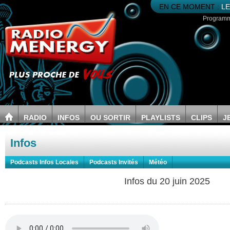
EN CE MOMENT :
LE
Program
RADIO
INFOS
OU SORTIR
PLAYLISTS
CLIPS
J
Infos
Podcasts Infos Locales
Podcasts Invités
Météo
Infos du 20 juin 2025