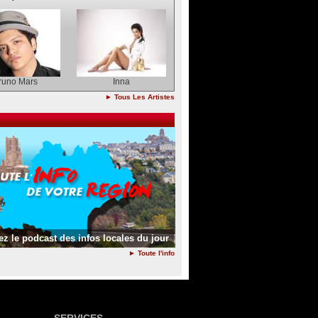
runo Mars
Inna
► Tous Les Artistes
z le podcast des infos locales du jour
► Toute l'info