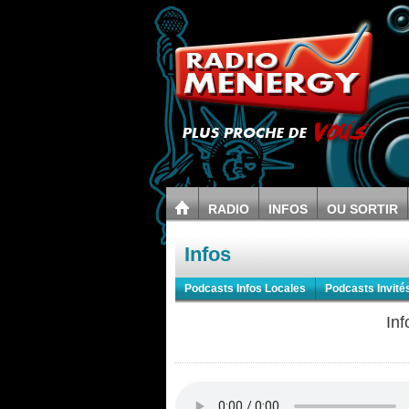
RADIO
INFOS
OU SORTIR
Infos
Podcasts Infos Locales
Podcasts Invité
In