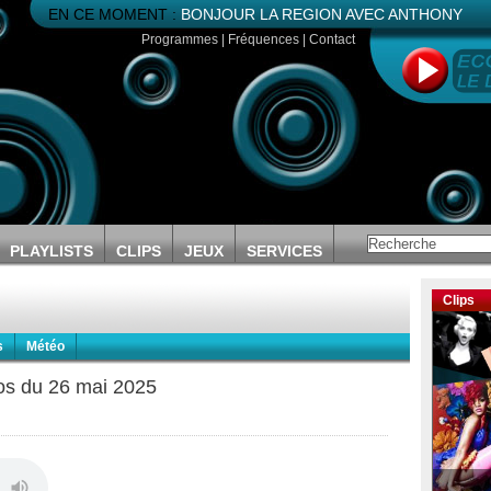
EN CE MOMENT :
BONJOUR LA REGION AVEC ANTHONY
Programmes
|
Fréquences
|
Contact
PLAYLISTS
CLIPS
JEUX
SERVICES
Clips
s
Météo
fos du 26 mai 2025