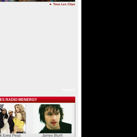
► Tous Les Clips
Publicite
TES RADIO MENERGY
ck Eyed Peas
James Blunt